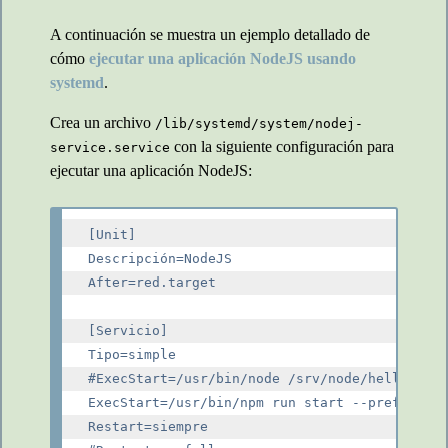
A continuación se muestra un ejemplo detallado de
cómo
ejecutar una aplicación NodeJS usando
systemd
.
Crea un archivo
/lib/systemd/system/nodej-
con la siguiente configuración para
service.service
ejecutar una aplicación NodeJS:
[Unit]

Descripción=NodeJS

After=red.target

[Servicio]

Tipo=simple

#ExecStart=/usr/bin/node /srv/node/hello.js

ExecStart=/usr/bin/npm run start --prefix /ro
Restart=siempre
