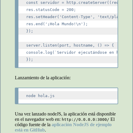
const servidor = http.createServer((req, res)
res.statusCode = 200;

res.setHeader('Content-Type', 'text/plain');

res.end('¡Hola Mundo!\n');

});

server.listen(port, hostname, () => {

console.log(`Servidor ejecutándose en http://
Lanzamiento de la aplicación:
Una vez lanzado nodeJS, la aplicación está disponible
en el navegador web en:
El
http://0.0.0.0:3000/
código fuente de la
aplicación NodeJS de ejemplo
está en GitHub
.