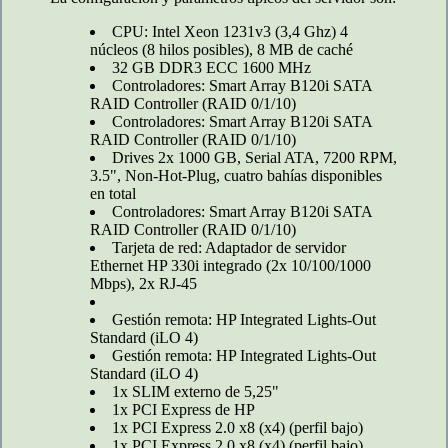
CPU: Intel Xeon 1231v3 (3,4 Ghz) 4
núcleos (8 hilos posibles), 8 MB de caché
32 GB DDR3 ECC 1600 MHz
Controladores: Smart Array B120i SATA
RAID Controller (RAID 0/1/10)
Controladores: Smart Array B120i SATA
RAID Controller (RAID 0/1/10)
Drives 2x 1000 GB, Serial ATA, 7200 RPM,
3.5", Non-Hot-Plug, cuatro bahías disponibles
en total
Controladores: Smart Array B120i SATA
RAID Controller (RAID 0/1/10)
Tarjeta de red: Adaptador de servidor
Ethernet HP 330i integrado (2x 10/100/1000
Mbps), 2x RJ-45
Gestión remota: HP Integrated Lights-Out
Standard (iLO 4)
Gestión remota: HP Integrated Lights-Out
Standard (iLO 4)
1x SLIM externo de 5,25"
1x PCI Express de HP
1x PCI Express 2.0 x8 (x4) (perfil bajo)
1x PCI Express 2.0 x8 (x4) (perfil bajo)