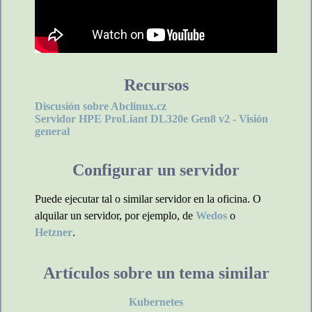
Recursos
Discusión sobre Abclinux.cz
Servidor HPE ProLiant DL320e Gen8 v2 - Visión
general
Configurar un servidor
Puede ejecutar tal o similar servidor en la oficina. O
alquilar un servidor, por ejemplo, de
Wedos
o
Hetzner
.
Artículos sobre un tema similar
Kubernetes