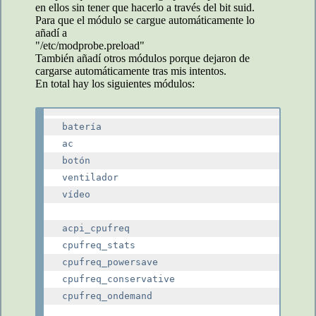
en ellos sin tener que hacerlo a través del bit suid.
Para que el módulo se cargue automáticamente lo
añadí a
"/etc/modprobe.preload"
También añadí otros módulos porque dejaron de
cargarse automáticamente tras mis intentos.
En total hay los siguientes módulos:
batería

ac

botón

ventilador

vídeo

acpi_cpufreq

cpufreq_stats

cpufreq_powersave

cpufreq_conservative

cpufreq_ondemand
