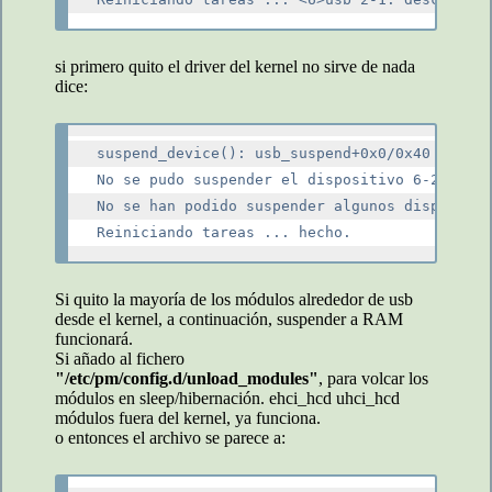
si primero quito el driver del kernel no sirve de nada
dice:
suspend_device(): usb_suspend+0x0/0x40 [usbco
No se pudo suspender el dispositivo 6-2: erro
No se han podido suspender algunos dispositiv
Si quito la mayoría de los módulos alrededor de usb
desde el kernel, a continuación, suspender a RAM
funcionará.
Si añado al fichero
"/etc/pm/config.d/unload_modules"
, para volcar los
módulos en sleep/hibernación. ehci_hcd uhci_hcd
módulos fuera del kernel, ya funciona.
o entonces el archivo se parece a: