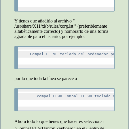
Y tienes que añadirlo al archivo "
/usr/share/X11/xkb/rules/xorg.lst " (preferiblemente
alfabéticamente correcto) y nombrarlo de una forma
agradable para el usuario, por ejemplo:
  Compal FL 90 teclado del ordenador portátil

por lo que toda la línea se parece a
     compal_FL90 Compal FL 90 teclado del ord
Ahora todo lo que tienes que hacer es seleccionar
"Compal FL 90 laptop keyboard" en el Centro de