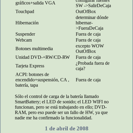
configurar fuentes
gráficos+salida VGA
SW ->SalirDeCaja
Touchpad
OutOfBox
determinar dónde
Hibernación
hibernar-
>FueraDeCaja
Suspender
Fuera de caja
Webcam
Fuera de caja
excepto WOW
Botones multimedia
OutOfBox
Unidad DVD-+RW/CD-RW
Fuera de caja
¿Probada fuera de
Tarjeta Express
caja?
ACPI: botones de
encendido+suspensión, CA ,
Fuera de caja
batería, tapa
Sólo el control de carga de la batería llamado
SmartBattery; el LED de sonido; el LED WIFI no
funcionan, pero se está trabajando en ello; DVD-
RAM, pero eso puede ser un fallo de HW, ya que
nadie me ha confirmado la funcionalidad.
1 de abril de 2008