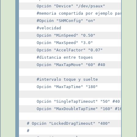
    Opción "Device" "/dev/psaux"

    #memoria compartida por ejemplo para la c
    #Opción "SHMConfig" "on"

    #velocidad

    Opción "MinSpeed" "0.50"

    Opción "MaxSpeed" "3.0"

    Opción "AccelFactor" "0.07"

    #distancia entre toques

    Opción "MaxTapMove" "60" #40

    #intervalo toque y suelte

    Opción "MaxTapTime" "180"

    Opción "SingleTapTimeout" "50" #40

    Opción "MaxDoubleTapTime" "160" #160

# Opción "LockedDragTimeout" "400"

#
