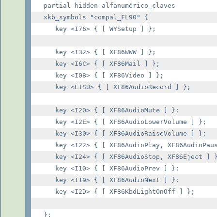
partial hidden alfanumérico_claves

xkb_symbols "compal_FL90" {

   key <I76> { [ WYSetup ] };

   key <I32> { [ XF86WWW ] };

   key <I6C> { [ XF86Mail ] };

   key <I08> { [ XF86Video ] };

   key <EISU> { [ XF86AudioRecord ] };

   key <I20> { [ XF86AudioMute ] };

   key <I2E> { [ XF86AudioLowerVolume ] };

   key <I30> { [ XF86AudioRaiseVolume ] };

   key <I22> { [ XF86AudioPlay, XF86AudioPaus
   key <I24> { [ XF86AudioStop, XF86Eject ] }
   key <I10> { [ XF86AudioPrev ] };

   key <I19> { [ XF86AudioNext ] };

   key <I2D> { [ XF86KbdLightOnOff ] };

};
