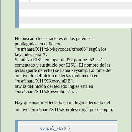
He buscado los caracteres de los paréntesis
puntiagudos en el fichero
"/usr/share/X11/xkb/keycodes/xfree86" según los
keycodes para X.
Se utiliza EISU en lugar de I52 porque I52 está
comentado y sustituido por EISU. El nombre de las
teclas (parte derecha) se llama keysimy, Lo tomé del
archivo de definición de teclas multimedia en
"/usr/share/X11/XKeysymDB".
btw la definición del teclado inglés está en
"/usr/share/X11/xkb/symbols/cz".
Hay que añadir el teclado en un lugar adecuado del
archivo "/usr/share/X11/xkb/rules/xorg" por ejemplo:
      compal_FL90 \
