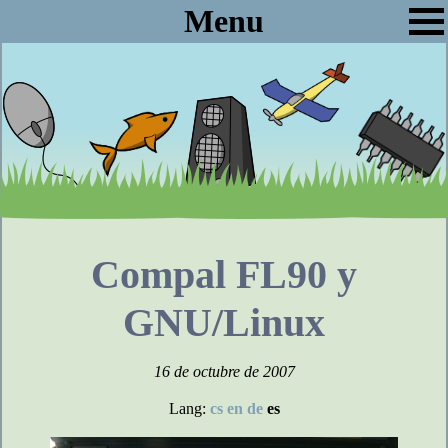
Menu
Compal FL90 y
GNU/Linux
16 de octubre de 2007
Lang:
cs
en
de
es