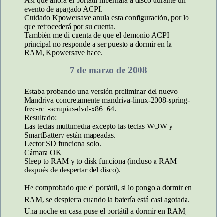
Así que ahora el portátil hibernará a disco durante un
evento de apagado ACPI.
Cuidado Kpowersave anula esta configuración, por lo
que retrocederá por su cuenta.
También me di cuenta de que el demonio ACPI
principal no responde a ser puesto a dormir en la
RAM, Kpowersave hace.
7 de marzo de 2008
Estaba probando una versión preliminar del nuevo
Mandriva concretamente mandriva-linux-2008-spring-
free-rc1-serapias-dvd-x86_64.
Resultado:
Las teclas multimedia excepto las teclas WOW y
SmartBattery están mapeadas.
Lector SD funciona solo.
Cámara OK
Sleep to RAM y to disk funciona (incluso a RAM
después de despertar del disco).
He comprobado que el portátil, si lo pongo a dormir en
RAM, se despierta cuando la batería está casi agotada.
Una noche en casa puse el portátil a dormir en RAM,