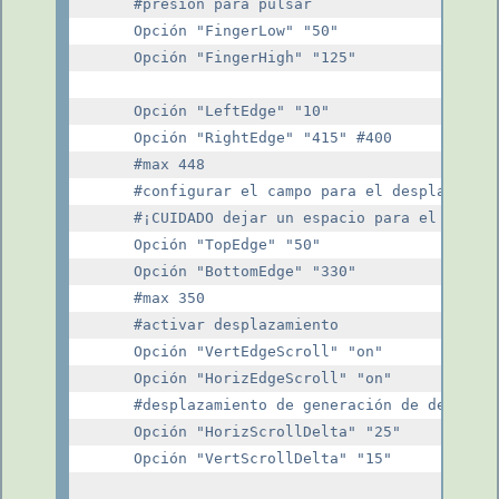
    #presión para pulsar

    Opción "FingerLow" "50"

    Opción "FingerHigh" "125"

    Opción "LeftEdge" "10"

    Opción "RightEdge" "415" #400

    #max 448

    #configurar el campo para el desplazamien
    #¡CUIDADO dejar un espacio para el despla
    Opción "TopEdge" "50"

    Opción "BottomEdge" "330"

    #max 350

    #activar desplazamiento

    Opción "VertEdgeScroll" "on"

    Opción "HorizEdgeScroll" "on"

    #desplazamiento de generación de desplaza
    Opción "HorizScrollDelta" "25"

    Opción "VertScrollDelta" "15"
