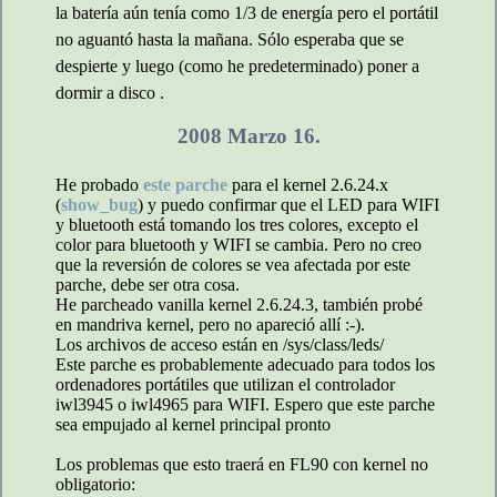
la batería aún tenía como 1/3 de energía pero el portátil
no aguantó hasta la mañana. Sólo esperaba que se
despierte y luego (como he predeterminado) poner a
dormir a disco .
2008 Marzo 16.
He probado
este parche
para el kernel 2.6.24.x
(
show_bug
) y puedo confirmar que el LED para WIFI
y bluetooth está tomando los tres colores, excepto el
color para bluetooth y WIFI se cambia. Pero no creo
que la reversión de colores se vea afectada por este
parche, debe ser otra cosa.
He parcheado vanilla kernel 2.6.24.3, también probé
en mandriva kernel, pero no apareció allí :-).
Los archivos de acceso están en /sys/class/leds/
Este parche es probablemente adecuado para todos los
ordenadores portátiles que utilizan el controlador
iwl3945 o iwl4965 para WIFI. Espero que este parche
sea empujado al kernel principal pronto
Los problemas que esto traerá en FL90 con kernel no
obligatorio: