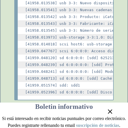
[41958.013538] usb 3-3: Nuevo dispositivo USB
[41958.013541] usb 3-3: Nuevas cadenas de dis
[41958.013542] usb 3-3: Producto: iCatchtek S
[41958.013543] usb 3-3: Fabricante: iCatchtek
[41958.013545] usb 3-3: Número de serie: 01.0
[41958.013973] usb-storage 3-3:1.0: Dispositi
[41958.014018] scsi host6: usb-storage 3-3:1.
[41959.047767] scsi 6:0:0:0: Acceso directo i
[41959.048120] sd 6:0:0:0: [sdd] 62521344 Blo
[41959.048239] sd 6:0:0:0:0: [sdd] Protección
[41959.048241] sd 6:0:0:0:0: [sdd] Modo Senti
[41959.048713] sd 6:0:0:0: [sdd] Caché de esc
[41959.051574] sdd: sdd1

Boletin informativo
+
Conexión de la cámara Cuando el Eken H9R está sin
tarjeta SD y conectado a un ordenador, la cámara actúa
Si está interesado en recibir noticias puntuales por correo electrónico.
como un
uvcvideo
dispositivo de vídeo estándar. Y la
Puedes registrarte rellenando tu email
suscripción de noticias
.