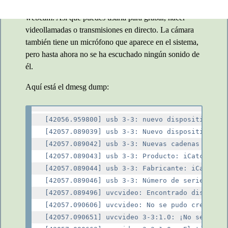
cámara sin trabajo directamente funciona como una
webcam. Así que puedes usarla para grabar, hacer
videollamadas o transmisiones en directo. La cámara
también tiene un micrófono que aparece en el sistema,
pero hasta ahora no se ha escuchado ningún sonido de
él.
Aquí está el dmesg dump:
[42056.959800] usb 3-3: nuevo dispositivo USB
[42057.089039] usb 3-3: Nuevo dispositivo USB
[42057.089042] usb 3-3: Nuevas cadenas de dis
[42057.089043] usb 3-3: Producto: iCatchtek S
[42057.089044] usb 3-3: Fabricante: iCatchtek
[42057.089046] usb 3-3: Número de serie: 01.0
[42057.089496] uvcvideo: Encontrado dispositi
[42057.090606] uvcvideo: No se pudo crear el 
[42057.090651] uvcvideo 3-3:1.0: ¡No se ha in