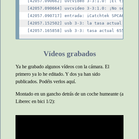
[42057.090662] uvcvideo 3-3:1.0: ¡El tipo de 
[42057.090664] uvcvideo 3-3:1.0: ¡No se ha in
[42057.090717] entrada: iCatchtek SPCA6350 co
[42057.152502] usb 3-3: la tasa actual 65536 
Vídeos grabados
Ya he grabado algunos vídeos con la cámara. El
primero ya lo he editado. Y dos ya han sido
publicados. Podéis verlos aquí.
Montado en un gancho detrás de un coche humeante (a
Liberec en bici 1/2):