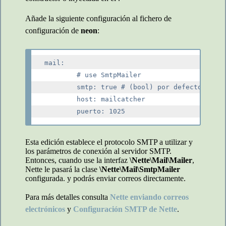
Añade la siguiente configuración al fichero de
configuración de
neon
:
mail:

	# use SmtpMailer

	smtp: true # (bool) por defecto es false

	host: mailcatcher

Esta edición establece el protocolo SMTP a utilizar y
los parámetros de conexión al servidor SMTP.
Entonces, cuando use la interfaz
\Nette\Mail\Mailer
,
Nette le pasará la clase
\Nette\Mail\SmtpMailer
configurada. y podrás enviar correos directamente.
Para más detalles consulta
Nette enviando correos
electrónicos
y
Configuración SMTP de Nette
.