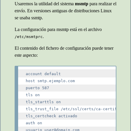
Usaremos la utilidad del sistema
msmtp
para realizar el
envío. En versiones antiguas de distribuciones Linux
se usaba ssmtp.
La configuración para msmtp está en el archivo
.
/etc/msmtprc
El contenido del fichero de configuración puede tener
este aspecto:
account default

host smtp.ejemplo.com

puerto 587

tls on

tls_starttls on

tls_trust_file /etc/ssl/certs/ca-certificates
tls_certcheck activado

auth on

usuario user@domain.com
