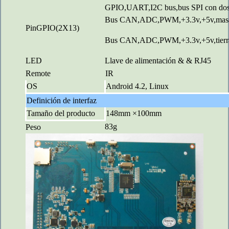
GPIO,UART,I2C bus
,
bus SPI con dos
Bus CAN,ADC,PWM,+3.3v,+5v,mas
PinGPIO(2X13)
Bus CAN,ADC,PWM,+3.3v,+5v,tierr
LED
Llave de alimentación & & RJ45
Remote
IR
OS
Android 4.2
, Linux
Definición de interfaz
Tamaño del producto
148
mm ×
10
0mm
83g
Peso