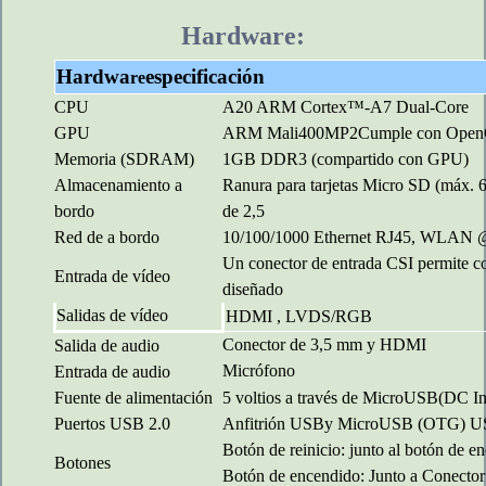
Hardware:
Hardwa
especificación
re
CPU
A20 ARM Cortex™-A7 Dual-Core
GPU
ARM Mali400MP2Cumple con OpenG
Memoria (SDRAM)
1GB DDR3 (compartido con GPU)
Almacenamiento a
Ranura para tarjetas Micro SD (má
bordo
de 2,5
Red de a bordo
10/100/1000 Ethernet RJ45, WLAN 
Un conector de entrada CSI permite c
Entrada de vídeo
diseñado
Salidas de vídeo
HDMI , LVDS/RGB
Conector de 3,5 mm y HDMI
Salida de audio
Micrófono
Entrada de audio
Fuente de alimentación
5 voltios a través de Micro
USB(DC In
Puertos USB 2.0
Anfitrión USB
y
Micro
USB (OTG) U
Botón de reinicio: junto al botón de e
Botones
Botón de encendido: Junto a
Conector 