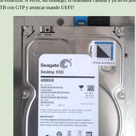
us esfuerzos. A veces, sin embargo, el ordenador cambia y ya no es posi
 4TB con GTP y arrancar usando UEFI?