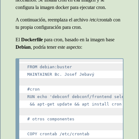
configura la imagen docker para ejecutar cron.
A continuación, reemplaza el archivo /etc/crontab con
tu propia configuración para cron.
El
Dockerfile
para cron, basado en la imagen base
Debian
, podría tener este aspecto:
FROM debian:buster

MAINTAINER Bc. Josef Jebavý

#cron

RUN echo 'debconf debconf/frontend select Non
 && apt-get update && apt install cron curl w
# otros componentes

COPY crontab /etc/crontab
