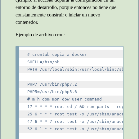
entorno de desarrollo, porque entonces no tiene que
constantemente construir e iniciar un nuevo
contenedor.
Ejemplo de archivo cron:
# crontab copia a docker

SHELL=/bin/sh

PATH=/usr/local/sbin:/usr/local/bin:/sbin:/bi
PHP7=/usr/bin/php7.2

PHP5=/usr/bin/php5.6

# m h dom mon dow user command

17 * * * * root cd / && run-parts --report /e
25 6 * * * root test -x /usr/sbin/anacron || 
47 6 * * 7 root test -x /usr/sbin/anacron || 
52 6 1 * * root test -x /usr/sbin/anacron || 