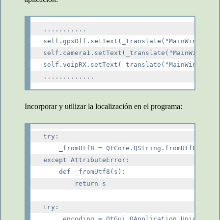
...........

self.gpsOff.setText(_translate("MainWindow", 
self.camera1.setText(_translate("MainWindow",
self.voipRX.setText(_translate("MainWindow", 
Incorporar y utilizar la localización en el programa:
try:

    _fromUtf8 = QtCore.QString.fromUtf8

except AttributeError:

    def _fromUtf8(s):

        return s

try:

    _encoding = QtGui.QApplication.UnicodeUTF