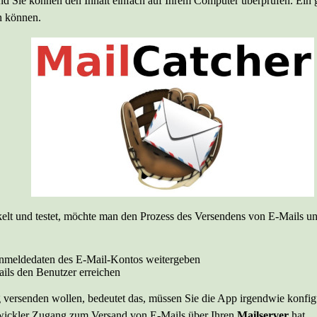
nd Sie können den Inhalt einfach auf Ihrem Computer überprüfen. Ein gr
n können.
und testet, möchte man den Prozess des Versendens von E-Mails und d
 Anmeldedaten des E-Mail-Kontos weitergeben
ails den Benutzer erreichen
ersenden wollen, bedeutet das, müssen Sie die App irgendwie konfigu
twickler Zugang zum Versand von E-Mails über Ihren
Mailserver
hat.