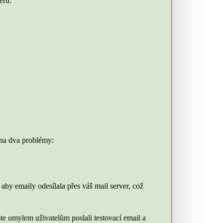
eru.
e na dva problémy:
by emaily odesílala přes váš mail server, což
yste omylem uživatelům poslali testovací email a