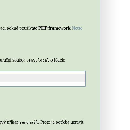
raci pokud používáte
PHP framework
Nette
igurační soubor
o řádek:
.env.local
mový příkaz
. Proto je potřeba upravit
sendmail