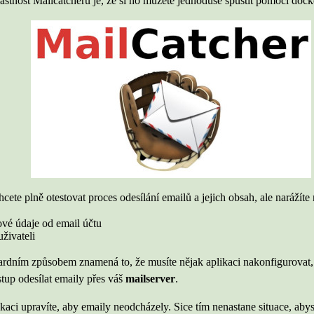
astnost Mailcatcheru je, že si ho můžete jednoduše spustit pomocí dock
hcete plně otestovat proces odesílání emailů a jejich obsah, ale narážít
pové údaje od email účtu
živateli
ardním způsobem znamená to, že musíte nějak aplikaci nakonfigurovat, a
tup odesílat emaily přes váš
mailserver
.
likaci upravíte, aby emaily neodcházely. Sice tím nenastane situace, ab