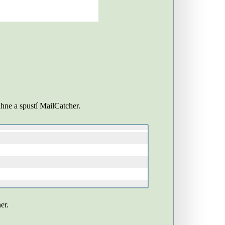
áhne a spustí MailCatcher.
er.