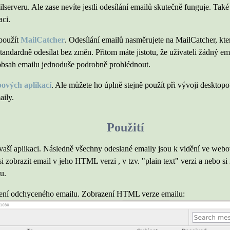
ilserveru. Ale zase nevíte jestli odesílání emailů skutečně funguje. Tak
aci.
použít
MailCatcher
. Odesílání emailů nasměrujete na MailCatcher, kte
andardně odesílat bez změn. Přitom máte jistotu, že uživateli žádný em
 obsah emailu jednoduše podrobně prohlédnout.
bových aplikací
. Ale můžete ho úplně stejně použít při vývoji desktop
aily.
Použití
 vaší aplikaci. Následně všechny odeslané emaily jsou k vidění ve web
zobrazit email v jeho HTML verzi , v tzv. "plain text" verzi a nebo si
u.
zení odchyceného emailu. Zobrazení HTML verze emailu: