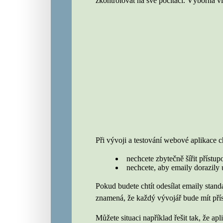
zkontrolovat na své počítači. Výborná vl
Při vývoji a testování webové aplikace c
nechcete zbytečně šířit přístu
nechcete, aby emaily dorazily u
Pokud budete chtít odesílat emaily stand
znamená, že každý vývojář bude mít přís
Můžete situaci například řešit tak, že ap