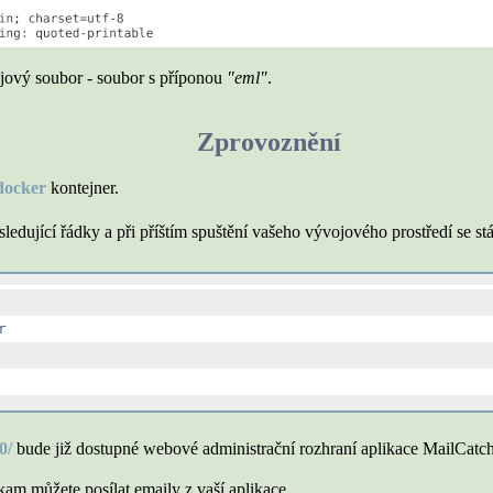
ojový soubor - soubor s příponou
"eml"
.
Zprovoznění
docker
kontejner.
ledující řádky a při příštím spuštění vašeho vývojového prostředí se st


0/
bude již dostupné webové administrační rozhraní aplikace MailCatch
am můžete posílat emaily z vaší aplikace.