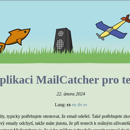
plikaci MailCatcher pro t
22. února 2024
Lang:
cs
en
de
es
aily, typicky potřebujete otestovat, že email odešel. Také potřebujete 
erý emaily odchytí, takže máte jistotu, že při testech k reálným uživate