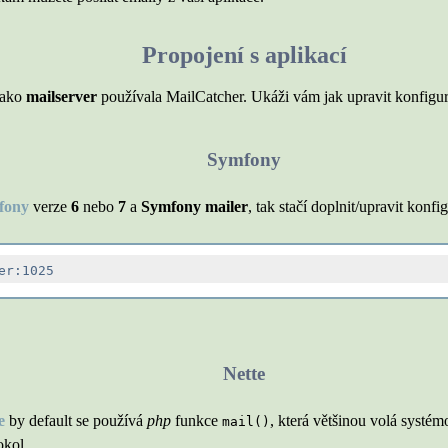
Propojení s aplikací
 jako
mailserver
používala MailCatcher. Ukáži vám jak upravit konfigu
Symfony
fony
verze
6
nebo
7
a
Symfony mailer
, tak stačí doplnit/upravit konf
Nette
e
by default se používá
php
funkce
, která většinou volá systé
mail()
okol.