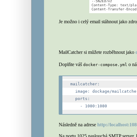
Je možno i celý email stáhnout jako zdr
MailCatcher si můžete rozběhnout jako
Doplňte váš
o nás
docker-compose.yml
mailcatcher:

  image: dockage/mailcatcher
  ports:

Následně na adrese
http://localhost:108
Na portu 1025 naslouchá SMTP server, k