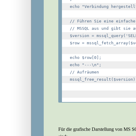
echo "Verbindung hergestellt
// Führen Sie eine einfache
// MSSQL aus und gibt sie au
$version = mssql_query('SEL
$row = mssql_fetch_array($ve
echo $row[0];

echo "---\n";

// Aufräumen

mssql_free_result($version);
Für die grafische Darstellung von MS SQ