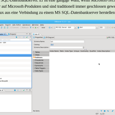
ler SQL-Datenbankserver. Er ist eine gängige Wahl, wenn Microsoft-Tec
r auf Microsoft-Produkten und sind traditionell immer geschlossen gew
x aus eine Verbindung zu einem MS SQL-Datenbankserver herstellen? 