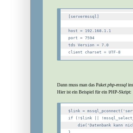
[servermssql]

host = 192.168.1.1

port = 7594

tds Version = 7.0

Dann muss man das Paket
php-mssql
ins
Hier ist ein Beispiel für ein PHP-Skript:
$link = mssql_pconnect('ser
if (!$link || !mssql_select
    die('Datenbank kann nic
}
