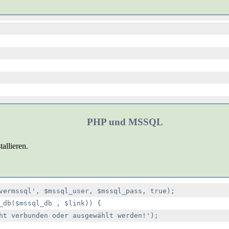
PHP und MSSQL
tallieren.
vermssql', $mssql_user, $mssql_pass, true);

_db($mssql_db , $link)) {

ht verbunden oder ausgewählt werden!');
