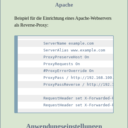
Apache
Beispiel für die Einrichtung eines Apache-Webservers
als Reverse-Proxy:
        ServerName example.com

        ServerAlias www.example.com

        ProxyPreserveHost On

        ProxyRequests On

        #ProxyErrorOverride On

        ProxyPass / http://192.168.100.93/

        ProxyPassReverse / http://192.168.100
        RequestHeader set X-Forwarded-Port "4
Anwendungseinstellungen