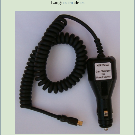
Lang:
cs
en
de
es