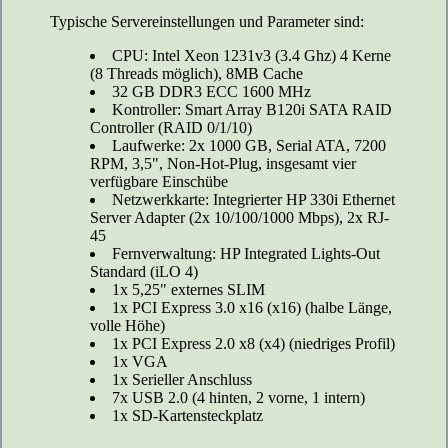
Typische Servereinstellungen und Parameter sind:
CPU: Intel Xeon 1231v3 (3.4 Ghz) 4 Kerne
(8 Threads möglich), 8MB Cache
32 GB DDR3 ECC 1600 MHz
Kontroller: Smart Array B120i SATA RAID
Controller (RAID 0/1/10)
Laufwerke: 2x 1000 GB, Serial ATA, 7200
RPM, 3,5", Non-Hot-Plug, insgesamt vier
verfügbare Einschübe
Netzwerkkarte: Integrierter HP 330i Ethernet
Server Adapter (2x 10/100/1000 Mbps), 2x RJ-
45
Fernverwaltung: HP Integrated Lights-Out
Standard (iLO 4)
1x 5,25" externes SLIM
1x PCI Express 3.0 x16 (x16) (halbe Länge,
volle Höhe)
1x PCI Express 2.0 x8 (x4) (niedriges Profil)
1x VGA
1x Serieller Anschluss
7x USB 2.0 (4 hinten, 2 vorne, 1 intern)
1x SD-Kartensteckplatz