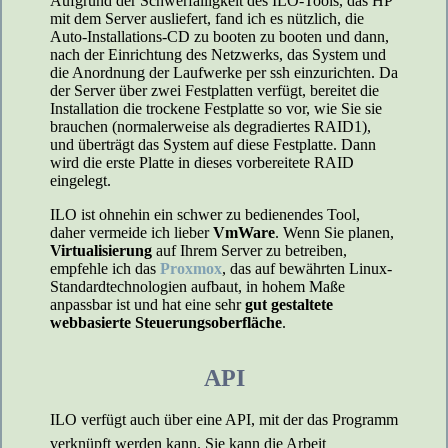
Aufgrund der Schwerfälligkeit des ILO-Tools, das HP
mit dem Server ausliefert, fand ich es nützlich, die
Auto-Installations-CD zu booten zu booten und dann,
nach der Einrichtung des Netzwerks, das System und
die Anordnung der Laufwerke per ssh einzurichten. Da
der Server über zwei Festplatten verfügt, bereitet die
Installation die trockene Festplatte so vor, wie Sie sie
brauchen (normalerweise als degradiertes RAID1),
und überträgt das System auf diese Festplatte. Dann
wird die erste Platte in dieses vorbereitete RAID
eingelegt.
ILO ist ohnehin ein schwer zu bedienendes Tool,
daher vermeide ich lieber
VmWare
. Wenn Sie planen,
Virtualisierung
auf Ihrem Server zu betreiben,
empfehle ich das
Proxmox
, das auf bewährten Linux-
Standardtechnologien aufbaut, in hohem Maße
anpassbar ist und hat eine sehr
gut gestaltete
webbasierte Steuerungsoberfläche
.
API
ILO verfügt auch über eine API, mit der das Programm
verknüpft werden kann. Sie kann die Arbeit