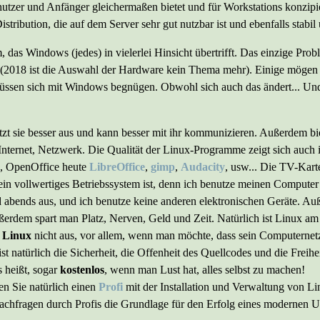
utzer und Anfänger gleichermaßen bietet und für Workstations konzipier
istribution, die auf dem Server sehr gut nutzbar ist und ebenfalls stabil
m, das Windows (jedes) in vielerlei Hinsicht übertrifft. Das einzige Pro
(2018 ist die Auswahl der Hardware kein Thema mehr). Einige mögen si
üssen sich mit Windows begnügen. Obwohl sich auch das ändert... Und
tzt sie besser aus und kann besser mit ihr kommunizieren. Außerdem bi
 Internet, Netzwerk. Die Qualität der Linux-Programme zeigt sich auch 
x, OpenOffice heute
LibreOffice
,
gimp
,
Audacity
, usw... Die TV-Karte
 ein vollwertiges Betriebssystem ist, denn ich benutze meinen Computer
 und abends aus, und ich benutze keine anderen elektronischen Geräte
ßerdem spart man Platz, Nerven, Geld und Zeit. Natürlich ist Linux am
 Linux
nicht aus, vor allem, wenn man möchte, dass sein Computernet
t natürlich die Sicherheit, die Offenheit des Quellcodes und die Freihe
 heißt, sogar
kostenlos
, wenn man Lust hat, alles selbst zu machen!
en Sie natürlich einen
Profi
mit der Installation und Verwaltung von Lin
Fachfragen durch Profis die Grundlage für den Erfolg eines modernen 