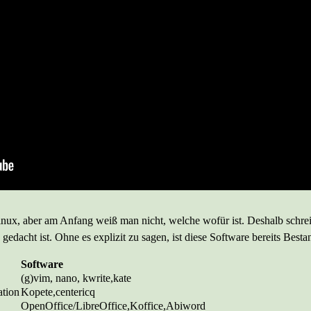
ux, aber am Anfang weiß man nicht, welche wofür ist. Deshalb schreib
gedacht ist. Ohne es explizit zu sagen, ist diese Software bereits Besta
Software
(g)vim, nano, kwrite,kate
ation
Kopete,centericq
OpenOffice/LibreOffice,Koffice,Abiword