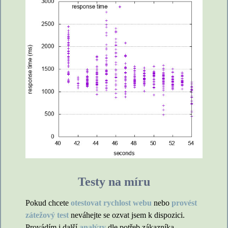
Testy na míru
Pokud chcete
otestovat rychlost webu
nebo
provést
zátežový test
neváhejte se ozvat jsem k dispozici.
Provádím i další
analýzy
dle potřeb zákazníka.