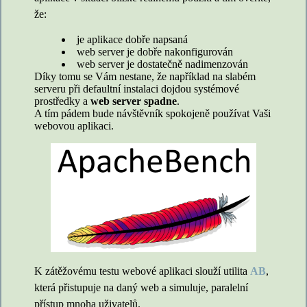
že:
je aplikace dobře napsaná
web server je dobře nakonfigurován
web server je dostatečně nadimenzován
Díky tomu se Vám nestane, že například na slabém
serveru při defaultní instalaci dojdou systémové
prostředky a
web server spadne
.
A tím pádem bude návštěvník spokojeně používat Vaši
webovou aplikaci.
K zátěžovému testu webové aplikaci slouží utilita
AB
,
která přistupuje na daný web a simuluje, paralelní
přístup mnoha uživatelů.