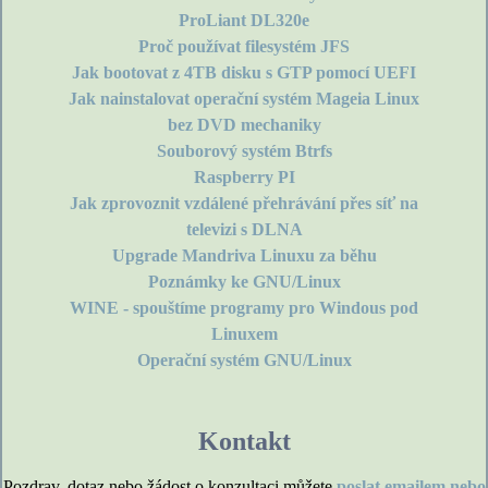
ProLiant DL320e
Proč používat filesystém JFS
Jak bootovat z 4TB disku s GTP pomocí UEFI
Jak nainstalovat operační systém Mageia Linux
bez DVD mechaniky
Souborový systém Btrfs
Raspberry PI
Jak zprovoznit vzdálené přehrávání přes síť na
televizi s DLNA
Upgrade Mandriva Linuxu za běhu
Poznámky ke GNU/Linux
WINE - spouštíme programy pro Windous pod
Linuxem
Operační systém GNU/Linux
Kontakt
Pozdrav, dotaz nebo žádost o konzultaci můžete
poslat emailem nebo