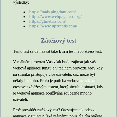
výsledky:
https://tools.pingdom.com/
https://www.webpagetest.org/
https://gtmetrix.com/
https://www.uptrends.com/
Zátěžový test
Tento test se dá nazvat také
burn
test nebo
stress
test.
V reálném provozu Vás však bude zajímat jak vaše
webová aplikace funguje v reálném provozu, tedy kdy
na stránku přistupuje více uživatelů, což může být
někdy i mnoho. Proto je potřeba webovou aplikaci
otestovat zátěžovým testem, který simuluje situaci, kdy
je webová aplikace používána souběžně mnoho
uživateli.
Proč provádět zátěžový test? Otestujete tak odezvu
aplikace v situaci blízké reálnému použití a tím ověříte,