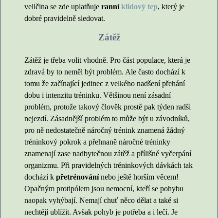
veličina se zde uplatňuje
ranní
klidový tep
, který je
dobré pravidelně sledovat.
Zátěž
Zátěž je třeba volit vhodně. Pro část populace, která je
zdravá by to neměl být problém. Ale často dochází k
tomu že začínající jedinec z velkého nadšení přehání
dobu i intenzitu tréninku. Většinou není zásadní
problém, protože takový člověk prostě pak týden radši
nejezdí. Zásadnější problém to může být u závodníků,
pro ně nedostatečně náročný trénink znamená žádný
tréninkový pokrok a přehnaně náročné tréninky
znamenají zase nadbytečnou zátěž a přílišné vyčerpání
organizmu. Při pravidelných tréninkových dávkách tak
dochází k
přetrénování
nebo ještě horším věcem!
Opačným protipólem jsou nemocní, kteří se pohybu
naopak vyhýbají. Nemají chuť něco dělat a také si
nechtějí ublížit. Avšak pohyb je potřeba a i lečí. Je