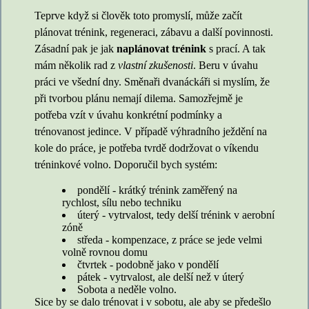
Teprve když si člověk toto promyslí, může začít
plánovat trénink, regeneraci, zábavu a další povinnosti.
Zásadní pak je jak
naplánovat trénink
s prací. A tak
mám několik rad z
vlastní zkušenosti
. Beru v úvahu
práci ve všední dny. Směnaři dvanáckáři si myslím, že
při tvorbou plánu nemají dilema. Samozřejmě je
potřeba vzít v úvahu konkrétní podmínky a
trénovanost jedince. V případě výhradního ježdění na
kole do práce, je potřeba tvrdě dodržovat o víkendu
tréninkové volno. Doporučil bych systém:
pondělí - krátký trénink zaměřený na
rychlost, sílu nebo techniku
úterý - vytrvalost, tedy delší trénink v aerobní
zóně
středa - kompenzace, z práce se jede velmi
volně rovnou domu
čtvrtek - podobně jako v pondělí
pátek - vytrvalost, ale delší než v úterý
Sobota a neděle volno.
Sice by se dalo trénovat i v sobotu, ale aby se předešlo