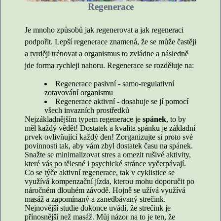
Regenerace
Je mnoho způsobů jak regenerovat a jak regeneraci
podpořit. Lepší regenerace znamená, že se může častěji
a tvrději trénovat a organismus to zvládne a následně
jde forma rychleji nahoru. Regenerace se rozděluje na:
Regenerace pasivní - samo-regulativní
zotavování organismu
Regenerace aktivní - dosahuje se jí pomocí
všech invazních prostředků
Nejzákladnějším typem regenerace je
spánek
, to by
měl každý vědět! Dostatek a kvalita spánku je základní
prvek ovlivňující každý den! Zorganizujte si proto své
povinnosti tak, aby vám zbyl dostatek času na spánek.
Snažte se minimalizovat stres a omezit rušivé aktivity,
které vás po tělesné i psychické stránce vyčerpávají.
Co se týče aktivní regenerace, tak v cyklistice se
využívá kompenzační jízda, kterou mohu doporučit po
náročném dlouhém závodě. Hojně se užívá využívá
masáž a zapomínaný a zanedbávaný strečink.
Nejnovější studie dokonce uvádí, že strečink je
přínosnější než masáž. Můj názor na to je ten, že