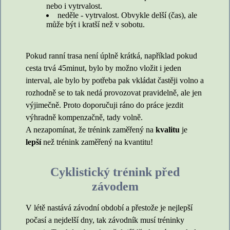
nebo i vytrvalost.
neděle - vytrvalost. Obvykle delší (čas), ale
může být i kratší než v sobotu.
Pokud ranní trasa není úplně krátká, například pokud
cesta trvá 45minut, bylo by možno vložit i jeden
interval, ale bylo by potřeba pak vkládat častěji volno a
rozhodně se to tak nedá provozovat pravidelně, ale jen
výjimečně. Proto doporučuji ráno do práce jezdit
výhradně kompenzačně, tady volně.
A nezapomínat, že trénink zaměřený na
kvalitu
je
lepší
než trénink zaměřený na kvantitu!
Cyklistický trénink před
závodem
V létě nastává závodní období a přestože je nejlepší
počasí a nejdelší dny, tak závodník musí tréninky