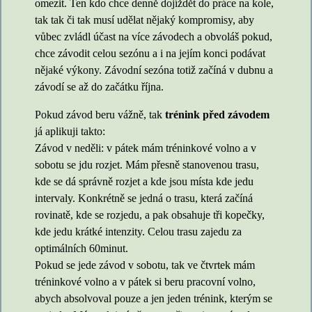
omezit. Ten kdo chce denně dojíždět do práce na kole,
tak tak či tak musí udělat nějaký kompromisy, aby
vůbec zvládl účast na více závodech a obvoláš pokud,
chce závodit celou sezónu a i na jejím konci podávat
nějaké výkony. Závodní sezóna totiž začíná v dubnu a
závodí se až do začátku října.
Pokud závod beru vážně, tak
trénink před závodem
já aplikuji takto:
Závod v neděli: v pátek mám tréninkové volno a v
sobotu se jdu rozjet. Mám přesně stanovenou trasu,
kde se dá správně rozjet a kde jsou místa kde jedu
intervaly. Konkrétně se jedná o trasu, která začíná
rovinatě, kde se rozjedu, a pak obsahuje tři kopečky,
kde jedu krátké intenzity. Celou trasu zajedu za
optimálních 60minut.
Pokud se jede závod v sobotu, tak ve čtvrtek mám
tréninkové volno a v pátek si beru pracovní volno,
abych absolvoval pouze a jen jeden trénink, kterým se