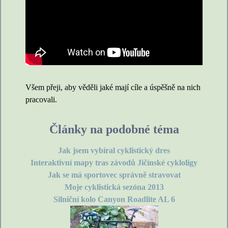
Všem přeji, aby věděli jaké mají cíle a úspěšně na nich
pracovali.
Články na podobné téma
Jak jsem vybíral cyklistický dres
Interaktivní mapy tras závodů Jičínské cykloligy
Jak se má sportovec správně stravovat
Moje cyklistická sezóna 2013
Silniční kolo Canyon Roadlite AL 6