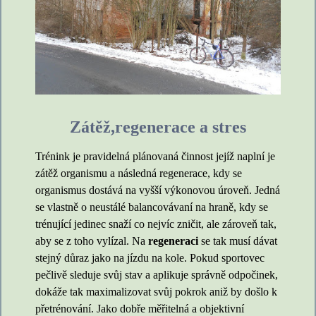
Zátěž,regenerace a stres
Trénink je pravidelná plánovaná činnost jejíž naplní je
zátěž organismu a následná regenerace, kdy se
organismus dostává na vyšší výkonovou úroveň. Jedná
se vlastně o neustálé balancovávaní na hraně, kdy se
trénující jedinec snaží co nejvíc zničit, ale zároveň tak,
aby se z toho vylízal. Na
regeneraci
se tak musí dávat
stejný důraz jako na jízdu na kole. Pokud sportovec
pečlivě sleduje svůj stav a aplikuje správně odpočinek,
dokáže tak maximalizovat svůj pokrok aniž by došlo k
přetrénování. Jako dobře měřitelná a objektivní