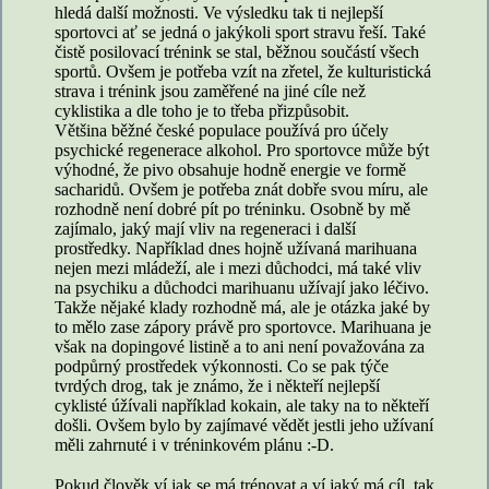
hledá další možnosti. Ve výsledku tak ti nejlepší
sportovci ať se jedná o jakýkoli sport stravu řeší. Také
čistě posilovací trénink se stal, běžnou součástí všech
sportů. Ovšem je potřeba vzít na zřetel, že kulturistická
strava i trénink jsou zaměřené na jiné cíle než
cyklistika a dle toho je to třeba přizpůsobit.
Většina běžné české populace používá pro účely
psychické regenerace alkohol. Pro sportovce může být
výhodné, že pivo obsahuje hodně energie ve formě
sacharidů. Ovšem je potřeba znát dobře svou míru, ale
rozhodně není dobré pít po tréninku. Osobně by mě
zajímalo, jaký mají vliv na regeneraci i další
prostředky. Například dnes hojně užívaná marihuana
nejen mezi mládeží, ale i mezi důchodci, má také vliv
na psychiku a důchodci marihuanu užívají jako léčivo.
Takže nějaké klady rozhodně má, ale je otázka jaké by
to mělo zase zápory právě pro sportovce. Marihuana je
však na dopingové listině a to ani není považována za
podpůrný prostředek výkonnosti. Co se pak týče
tvrdých drog, tak je známo, že i někteří nejlepší
cyklisté úžívali například kokain, ale taky na to někteří
došli. Ovšem bylo by zajímavé vědět jestli jeho užívaní
měli zahrnuté i v tréninkovém plánu :-D.
Pokud člověk ví jak se má trénovat a ví jaký má cíl, tak