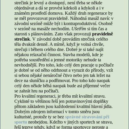
strečink je levný a dostupný, není třeba se někde
objednávat a dá se provést kdekoli a kdykoli a i v
známém prostředí domova. Každý druh regenerace by
se měl provozovat pravidelně. Náhodná masáž navíc v
závodní sezóně může být i kontraproduktivní. Osobně
v sezóně na masáže nechodím.
Ušetřím
si tím čas a
starosti s plánováním. Zato však provozuji
pravidelně
strečink
. V závodní době provádím strečink celého
těla dvakrát denně. A mírně, když je volná chvíle,
strečuji i během celého dne. Dobré je si také najít
nějakou relaxační činnost. Stavba modelů, kde je
potřeba soustředění a jemné motoriky nebude ta
nevhodnější. Pro toho, kdo celý den pracuje u počítače
je dobré se od něho odrhnout a vyrazit do přírody, vzít
si sebou nějaké nenáročné čtivo nebo jen tak ležet na
dece na sluníčku a podřimovat. Pro toho kdo naopak
celý den někde běhá naopak bude asi příjemné večer
se zahrát hru na počítači.
Pro kvalitní regeneraci, je třeba mít kvalitní stravu.
Cyklisté to většinou řeší jen potravinovými doplňky
přitom základem jsou každodenní kvalitní hlavní jídla.
Dobrým zdrojem informací v tomto směru jsou
kulturisté, protože ty se bez
správné stravování při
sportu
neobejdou. Kdežto v jiných sportech se strava,
řeší teprve tehdy, když se forma sportovce neroste a