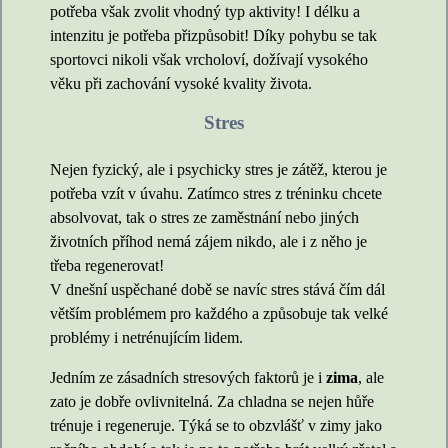
potřeba však zvolit vhodný typ aktivity! I délku a
intenzitu je potřeba přizpůsobit! Díky pohybu se tak
sportovci nikoli však vrcholoví, dožívají vysokého
věku při zachování vysoké kvality života.
Stres
Nejen fyzický, ale i psychicky stres je zátěž, kterou je
potřeba vzít v úvahu. Zatímco stres z tréninku chcete
absolvovat, tak o stres ze zaměstnání nebo jiných
životních příhod nemá zájem nikdo, ale i z něho je
třeba regenerovat!
V dnešní uspěchané době se navíc stres stává čím dál
větším problémem pro každého a způsobuje tak velké
problémy i netrénujícím lidem.
Jedním ze zásadních stresových faktorů je i
zima
, ale
zato je dobře ovlivnitelná. Za chladna se nejen hůře
trénuje i regeneruje. Týká se to obzvlášť v zimy jako