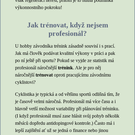
však regeneraci neřeší, přitom je to nutná podmínka
výkonnostního pokroku!
Jak trénovat, když nejsem
profesionál?
U hobby závodníka trénink zásadně souvisí i s prací.
Jak má člověk podávat kvalitní výkony v práci a pak
po ní ještě při sportu? Pokud se vyjde ze statistik má
profesionál náročnější
trénink
. Ale je pro něj
náročnější
trénovat
oproti pracujícímu závodnímu
cyklistovi?
Cyklistika je typická a od většinu sportů odlišná tím, že
je časově velmi náročná. Profesionál má více času a i
hlavně vetší možnost variability při plánování tréninku.
(I když profesionál musí zase hlásit svůj pohyb několik
měsíců dopředu antidopingové kontrole.) Často má i
lepší zajištění ať už se jedná o finance nebo jinou