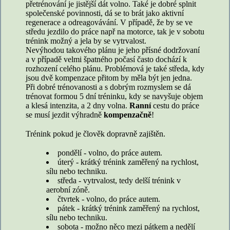
přetrénování je jistější dát volno. Také je dobré splnit
společenské povinnosti, dá se to brát jako aktivní
regenerace a odreagovávání. V případě, že by se ve
středu jezdilo do práce např na motorce, tak je v sobotu
trénink možný a jela by se vytrvalost.
Nevýhodou takového plánu je jeho přísné dodržovaní
a v případě velmi špatného počasí často dochází k
rozhození celého plánu. Problémová je také středa, kdy
jsou dvě kompenzace přitom by měla být jen jedna.
Při dobré trénovanosti a s dobrým rozmyslem se dá
trénovat formou 5 dní tréninku, kdy se navyšuje objem
a klesá intenzita, a 2 dny volna.
Ranní
cestu do práce
se musí jezdit výhradně
kompenzačně
!
Trénink pokud je člověk dopravně zajištěn.
pondělí - volno, do práce autem.
úterý - krátký trénink zaměřený na rychlost,
sílu nebo techniku.
středa - vytrvalost, tedy delší trénink v
aerobní zóně.
čtvrtek - volno, do práce autem.
pátek - krátký trénink zaměřený na rychlost,
sílu nebo techniku.
sobota - možno něco mezi pátkem a nedělí