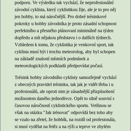
podporu. Ve výsledku tak vychází, že neprofesionální
závodní cyklista, který cyklistikou žije, ale je to pro něj
jen hobby, to má náročnější. Pro dobré tréninkové
pokroky u hobby závodníka je proto zásadní schopnost
perfektního a přesného plánovaní minimálně na týden
dopředu a mít nějakou představu i o dalších týdnech.
Vzhledem k tomu, že cyklistika je venkovní sport, tak
cyklista musí být i trochu meteorolog, aby byl schopen
na základě znalostí místních podmínek a
meteorologických podkladů předpovídat počasí.
Trénink hobby závodního cyklisty samozřejmě vychází
z obecných pravidel tréninku, tak jak je vidět třeba i u
profesionálů, ale oproti nim je zásadnější přizpůsobení
možnostem daného jednotlivce. Opět to silně souvisí s
časovou náročností cyklistického sportu. Vetšinou se
však na otázku "Jak trénovat" odpovídá bez toho aby
se vzalo na zřetel, že hobbík, na rozdíl od profesionála,
si musí vydělat na řetěz a na rýži a teprve ve zbylém