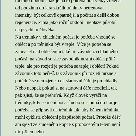
ročního období a tak je na to potřeba brát velký zřetel a
od podzimu do jara zkrátit tréninky netrénovat
intenzity, být celkově opatrnější a počítat s delší dobou
regenerace. Zima jako roční období i neblaze působí
na psychiku člověka.
Na tréninky v chladném počasí je potřeba vhodně se
obléct a po tréninku být v teple. Více je potřeba se
zamyslet nad oblečením také při závodě za chladného
počasí, na závod se sice závodník nesmí obléct příliš
teple, ale pro rozjetí je potřeba se tepleji obléct! Pokud
závodník toto neřeší, tak závodník při rozjetí mrzne a
pořádně se nerozjede a na startovní čáře je prochladlý.
Nebo naopak pokud si na startovní čáře neodloží, tak
pak zjistí, že se přehřívá. Když člověk vyráží na
tréninky, kdy se mění počasí nebo se stoupá do hor je
potřeba se připravit na trénink tak, aby během tréninku
mohl cyklista oblečení přizpůsobit počasí. Protože déšť
ani sjezd ze studeného kopce s propoceným tělem není
nic příjemného.