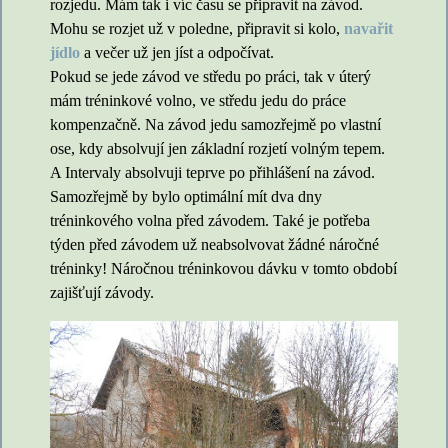
rozjedu. Mám tak i víc času se připravit na závod.
Mohu se rozjet už v poledne, připravit si kolo,
navařit
jídlo
a večer už jen jíst a odpočívat.
Pokud se jede závod ve středu po práci, tak v úterý
mám tréninkové volno, ve středu jedu do práce
kompenzačně. Na závod jedu samozřejmě po vlastní
ose, kdy absolvují jen základní rozjetí volným tepem.
A Intervaly absolvuji teprve po přihlášení na závod.
Samozřejmě by bylo optimální mít dva dny
tréninkového volna před závodem. Také je potřeba
týden před závodem už neabsolvovat žádné náročné
tréninky! Náročnou tréninkovou dávku v tomto období
zajišťují závody.