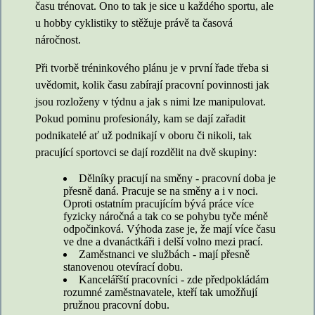
času trénovat. Ono to tak je sice u každého sportu, ale
u hobby cyklistiky to stěžuje právě ta časová
náročnost.
Při tvorbě tréninkového plánu je v první řade třeba si
uvědomit, kolik času zabírají pracovní povinnosti jak
jsou rozloženy v týdnu a jak s nimi lze manipulovat.
Pokud pominu profesionály, kam se dají zařadit
podnikatelé ať už podnikají v oboru či nikoli, tak
pracující sportovci se dají rozdělit na dvě skupiny:
Dělníky pracují na směny - pracovní doba je
přesně daná. Pracuje se na směny a i v noci.
Oproti ostatním pracujícím bývá práce více
fyzicky náročná a tak co se pohybu tyče méně
odpočinková. Výhoda zase je, že mají více času
ve dne a dvanáctkáři i delší volno mezi prací.
Zaměstnanci ve službách - mají přesně
stanovenou otevírací dobu.
Kancelářští pracovníci - zde předpokládám
rozumné zaměstnavatele, kteří tak umožňují
pružnou pracovní dobu.