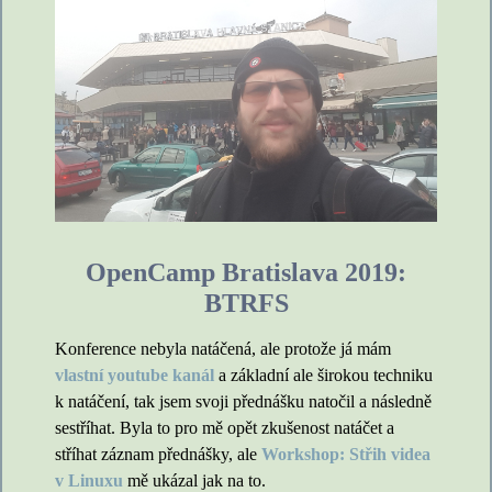
OpenCamp Bratislava 2019:
BTRFS
Konference nebyla natáčená, ale protože já mám
vlastní youtube kanál
a základní ale širokou techniku
k natáčení, tak jsem svoji přednášku natočil a následně
sestříhat. Byla to pro mě opět zkušenost natáčet a
stříhat záznam přednášky, ale
Workshop: Střih videa
v Linuxu
mě ukázal jak na to.