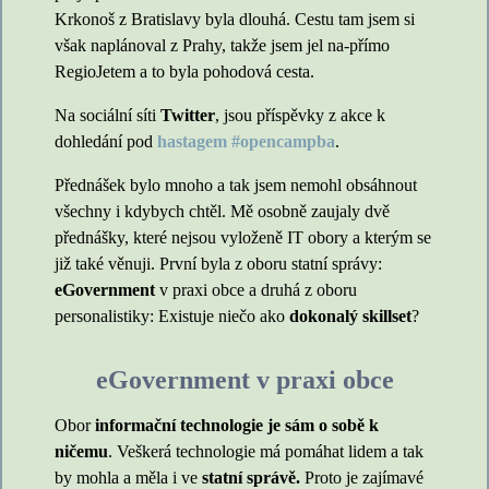
Krkonoš z Bratislavy byla dlouhá. Cestu tam jsem si
však naplánoval z Prahy, takže jsem jel na-přímo
RegioJetem a to byla pohodová cesta.
Na sociální síti
Twitter
, jsou příspěvky z akce k
dohledání pod
hastagem #opencampba
.
Přednášek bylo mnoho a tak jsem nemohl obsáhnout
všechny i kdybych chtěl. Mě osobně zaujaly dvě
přednášky, které nejsou vyloženě IT obory a kterým se
již také věnuji. První byla z oboru statní správy:
eGovernment
v praxi obce a druhá z oboru
personalistiky: Existuje niečo ako
dokonalý skillset
?
eGovernment v praxi obce
Obor
informační technologie je sám o sobě k
ničemu
. Veškerá technologie má pomáhat lidem a tak
by mohla a měla i ve
statní správě.
Proto je zajímavé