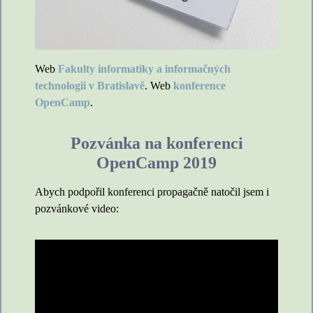
Web
Fakulty informatiky a informačných
technologii v Bratislavě
. Web
konference
OpenCamp
.
Pozvánka na konferenci
OpenCamp 2019
Abych podpořil konferenci propagačně natočil jsem i
pozvánkové video: