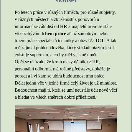
skillset
Po letech práce v různých firmách, pro různé subjekty,
v různých městech a zkušeností z pohovorů a
informací ze zákulisí od
HR
a majitelů firem se stále
více zabývám
trhem práce
ať už samotným nebo
trhem práce specialistů techniky a obzvlášť
ICT
. A tak
mě zajímal pohled člověka, který si kladl otázku jestli
existuje superman, a co by měl vlastně umět.
Opět se ukázalo, že krom masy dělníku z HR,
personální odborník má reálné představy, dokáže je
popsat a i ví kam se ubírá budoucnost trhu práce.
Dělat jednu věc v jedné firmě celý život je už minulost.
Budoucnost mají ti, kteří se umí neustále učit nové věci
a hledat ve všech směrech dobré příležitosti.