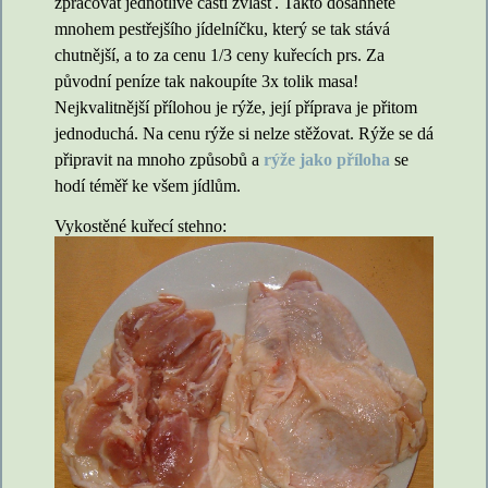
zpracovat jednotlivé části zvlášť. Takto dosáhnete
mnohem pestřejšího jídelníčku, který se tak stává
chutnější, a to za cenu 1/3 ceny kuřecích prs. Za
původní peníze tak nakoupíte 3x tolik masa!
Nejkvalitnější přílohou je rýže, její příprava je přitom
jednoduchá. Na cenu rýže si nelze stěžovat. Rýže se dá
připravit na mnoho způsobů a
rýže jako příloha
se
hodí téměř ke všem jídlům.
Vykostěné kuřecí stehno: