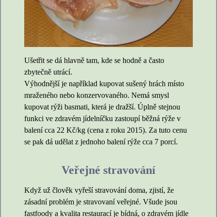
Ušetřit se dá hlavně tam, kde se hodně a často
zbytečně utrácí.
Výhodnější je například kupovat sušený hrách místo
mraženého nebo konzervovaného. Nemá smysl
kupovat rýži basmati, která je dražší. Úplně stejnou
funkci ve zdravém jídelníčku zastoupí běžná rýže v
balení cca 22 Kč/kg (cena z roku 2015). Za tuto cenu
se pak dá udělat z jednoho balení rýže cca 7 porcí.
Veřejné stravování
Když už člověk vyřeší stravování doma, zjistí, že
zásadní problém je stravovaní veřejné. Všude jsou
fastfoody a kvalita restaurací je bídná, o zdravém jídle