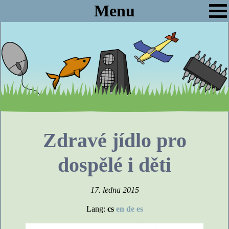
Menu
Zdravé jídlo pro
dospělé i děti
17. ledna 2015
Lang:
cs
en
de
es