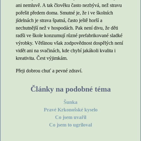
ani nemluvě. A tak člověku často nezbývá, než stravu
pořešit předem doma. Smutné je, že i ve školních
jídelnách je strava špatná, často ještě horší a
nechutnější než v hospodách. Pak není divu, že děti
radši ve škole konzumují různé prefabrikované sladké
výrobky. Většinou však zodpovědnost dospělých není
vidět ani na svačinách, kde chybí jakákoli kvalita i
kreativita. Čest výjimkám.
Přeji dobrou chuť a pevné zdraví.
Články na podobné téma
Šunka
Pravé Krkonošské kyselo
Co jsem uvařil
Co jsem to ugriloval