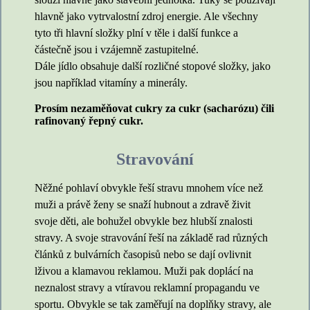
hlavně jako vytrvalostní zdroj energie. Ale všechny
tyto tři hlavní složky plní v těle i další funkce a
částečně jsou i vzájemně zastupitelné.
Dále jídlo obsahuje další rozličné stopové složky, jako
jsou například vitamíny a minerály.
Prosím nezaměňovat cukry za cukr (sacharózu) čili
rafinovaný řepný cukr.
Stravování
Něžné pohlaví obvykle řeší stravu mnohem více než
muži a právě ženy se snaží hubnout a zdravě živit
svoje děti, ale bohužel obvykle bez hlubší znalosti
stravy. A svoje stravování řeší na základě rad různých
článků z bulvárních časopisů nebo se dají ovlivnit
lživou a klamavou reklamou. Muži pak doplácí na
neznalost stravy a vtíravou reklamní propagandu ve
sportu. Obvykle se tak zaměřují na doplňky stravy, ale