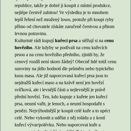
republice, takže je dobré ji koupit z místní produkce,
nejlépe čerstvě zabitou! Ve výsledku je to mnohem
lepší řešení než mražený losos, protože při koupi ryby
přímo od chovatele získáte zaručeně čerstvou a přitom
levnou potravinu.
Kulturisté rádi kupují
kuřecí prsa
a stěžují si na
cenu
hovězího
. Ale kdyby se podívali na cenu kuřecích
prsou a na cenu hovězího předního, zjistili by, že
cenový rozdíl není skoro žádný! Obecně lidé totiž cenu
suroviny na jídlo hodnotí dle průměru nebo typického
kusu masa. Ale již naporcovaná kuřecí prsa jsou to
nejdražší kuřecí maso a na krávě není jen hovězí
svíčková, ale i levnější části a nejlevnější je právě
přední hovězí. Ten, kdo kupuje z kuřete jen kuřecí
prsa, neumí vařit, je lenoch, a neumí hospodařit s
penězi. Nejvýhodnější je koupit celé kuře a to upéct
celé. Nebo vykostit a udělat z něj roládu a z kostí
kuřecí vývar/polévku. Nebo naporcovat kuře a