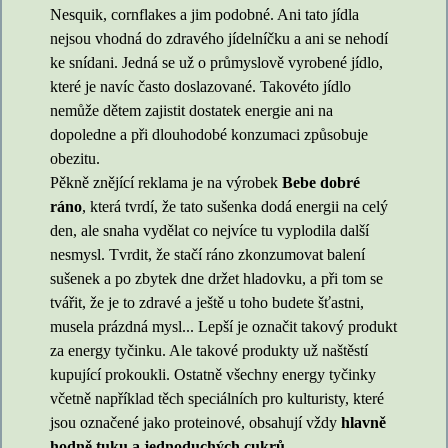
Nesquik, cornflakes a jim podobné. Ani tato jídla
nejsou vhodná do zdravého jídelníčku a ani se nehodí
ke snídani. Jedná se už o průmyslově vyrobené jídlo,
které je navíc často doslazované. Takovéto jídlo
nemůže dětem zajistit dostatek energie ani na
dopoledne a při dlouhodobé konzumaci způsobuje
obezitu.
Pěkně znějící reklama je na výrobek
Bebe dobré
ráno
, která tvrdí, že tato sušenka dodá energii na celý
den, ale snaha vydělat co nejvíce tu vyplodila další
nesmysl. Tvrdit, že stačí ráno zkonzumovat balení
sušenek a po zbytek dne držet hladovku, a při tom se
tvářit, že je to zdravé a ještě u toho budete šťastni,
musela prázdná mysl... Lepší je označit takový produkt
za energy tyčinku. Ale takové produkty už naštěstí
kupující prokoukli. Ostatně všechny energy tyčinky
včetně například těch speciálních pro kulturisty, které
jsou označené jako proteinové, obsahují vždy
hlavně
hodně tuku a jednoduchých cukrů
.