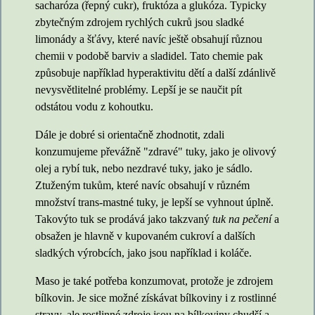
sacharóza (řepný cukr), fruktóza a glukóza. Typicky
zbytečným zdrojem rychlých cukrů jsou sladké
limonády a šťávy, které navíc ještě obsahují různou
chemii v podobě barviv a sladidel. Tato chemie pak
způsobuje například hyperaktivitu dětí a další zdánlivě
nevysvětlitelné problémy. Lepší je se naučit pít
odstátou vodu z kohoutku.
Dále je dobré si orientačně zhodnotit, zdali
konzumujeme převážně "zdravé" tuky, jako je olivový
olej a rybí tuk, nebo nezdravé tuky, jako je sádlo.
Ztuženým tukům, které navíc obsahují v různém
množství trans-mastné tuky, je lepší se vyhnout úplně.
Takovýto tuk se prodává jako takzvaný
tuk na pečení
a
obsažen je hlavně v kupovaném cukroví a dalších
sladkých výrobcích, jako jsou například i koláče.
Maso je také potřeba konzumovat, protože je zdrojem
bílkovin. Je sice možné získávat bílkoviny i z rostlinné
stravy, ale rostlinné zdroje jsou na bílkoviny chudší a