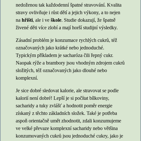
nedoženou tak každodenní špatné stravování. Kvalita
stravy ovlivňuje i růst dětí a jejich výkony, a to nejen
na
hřišti
, ale i ve
škole
. Studie dokazují, že špatně
živené děti více zlobí a mají horší studijní výsledky.
Zásadní problém je konzumace rychlých cukrů, též
označovaných jako krátké nebo jednoduché.
Typickým příkladem je sacharóza čili řepný cukr.
Naopak rýže a brambory jsou vhodným zdrojem cukrů
složitých, též označovaných jako dlouhé nebo
komplexní.
Je sice dobré sledovat kalorie, ale stravovat se podle
kalorií není dobré! Lepší je si počítat bílkoviny,
sacharidy a tuky zvlášť a hodnotit poměr energie
získaný z těchto základních složek. Také je potřeba
aspoň orientačně umět zhodnotit, zdali konzumujeme
ve velké převaze komplexní sacharidy nebo většina
konzumovaných cukrů jsou jednoduché cukry, jako je