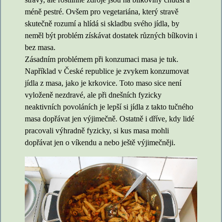
méně pestré. Ovšem pro vegetariána, který stravě
skutečně rozumí a hlídá si skladbu svého jídla, by
neměl být problém získávat dostatek různých bílkovin i
bez masa.
Zásadním problémem při konzumaci masa je tuk.
Například v České republice je zvykem konzumovat
jídla z masa, jako je krkovice. Toto maso sice není
vyloženě nezdravé, ale při dnešních fyzicky
neaktivních povoláních je lepší si jídla z takto tučného
masa dopřávat jen výjimečně. Ostatně i dříve, kdy lidé
pracovali výhradně fyzicky, si kus masa mohli
dopřávat jen o víkendu a nebo ještě výjimečněji.