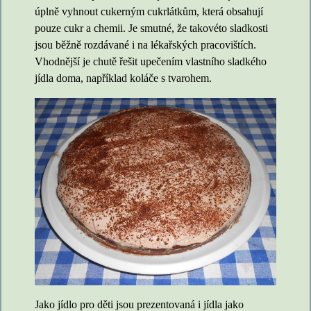
úplně vyhnout cukerným cukrlátkům, která obsahují
pouze cukr a chemii. Je smutné, že takovéto sladkosti
jsou běžně rozdávané i na lékařských pracovištích.
Vhodnější je chutě řešit upečením vlastního sladkého
jídla doma, například koláče s tvarohem.
Jako jídlo pro děti jsou prezentovaná i jídla jako