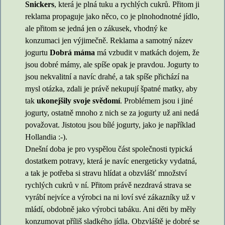
Snickers
, která je plná tuku a rychlých cukrů. Přitom ji
reklama propaguje jako něco, co je plnohodnotné jídlo,
ale přitom se jedná jen o zákusek, vhodný ke
konzumaci jen výjimečně. Reklama a samotný název
jogurtu
Dobrá máma
má vzbudit v matkách dojem, že
jsou dobré mámy, ale spíše opak je pravdou. Jogurty to
jsou nekvalitní a navíc drahé, a tak spíše přichází na
mysl otázka, zdali je právě nekupují špatné matky, aby
tak
ukonejšily svoje svědomí
. Problémem jsou i jiné
jogurty, ostatně mnoho z nich se za jogurty už ani nedá
považovat. Jistotou jsou bílé jogurty, jako je například
Hollandia :-).
Dnešní doba je pro vyspělou část společnosti typická
dostatkem potravy, která je navíc energeticky vydatná,
a tak je potřeba si stravu hlídat a obzvlášť množství
rychlých cukrů v ní. Přitom právě nezdravá strava se
vyrábí nejvíce a výrobci na ni loví své zákazníky už v
mládí, obdobně jako výrobci tabáku. Ani děti by měly
konzumovat příliš sladkého jídla. Obzvláště je dobré se