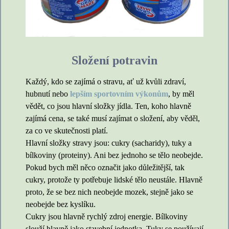
Složení potravin
Každý, kdo se zajímá o stravu, ať už kvůli zdraví,
hubnutí nebo
lepším sportovním výkonům
, by měl
vědět, co jsou hlavní složky jídla. Ten, koho hlavně
zajímá cena, se také musí zajímat o složení, aby věděl,
za co ve skutečnosti platí.
Hlavní složky stravy jsou: cukry (sacharidy), tuky a
bílkoviny (proteiny). Ani bez jednoho se tělo neobejde.
Pokud bych měl něco označit jako důležitější, tak
cukry, protože ty potřebuje lidské tělo neustále. Hlavně
proto, že se bez nich neobejde mozek, stejně jako se
neobejde bez kyslíku.
Cukry jsou hlavně rychlý zdroj energie. Bílkoviny
slouží hlavně jako stavební jednotka. Tuky se používají