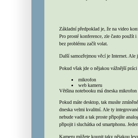
Základní předpoklad je, že na video ko
Pro prosté konference, zle často použít i
bez problému začít volat.
Další samozřejmou věcí je Internet. Ale j
Pokud však jde o nějakou vážnější práci
mikrofon
web kameru
Většina notebooku má dneska mikrofon 
Pokud máte desktop, tak musíte zmíněné 
dneska velmi kvalitní. Ale ty integrovan
nebude vadit a tak proste připojíte anal
připojit i sluchátka od smartphonu. Jed
Kameru můžete koupit taky nějakou levn