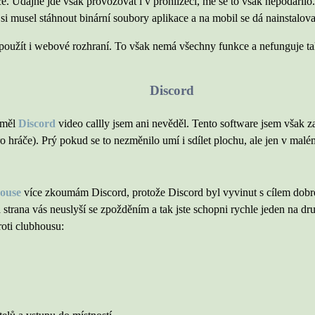
e. Údajně jde však provozovat i v prohlížeči, mě se to však nepodařilo
i musel stáhnout binární soubory aplikace a na mobil se dá nainstalova
použít i webové rozhraní. To však nemá všechny funkce a nefunguje t
Discord
uměl
Discord
video callly jsem ani nevěděl. Tento software jsem však za
pro hráče). Prý pokud se to nezměnilo umí i sdílet plochu, ale jen v malé
house
více zkoumám Discord, protože Discord byl vyvinut s cílem dobr
 strana vás neuslyší se zpožděním a tak jste schopni rychle jeden na dr
oti clubhousu: