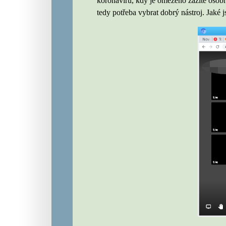
koronaviru, kdy je omezeno zažité osobní
tedy potřeba vybrat dobrý nástroj. Jaké 