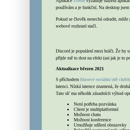
Aplikace
Zoom
vyžaduje stažení aplikac
používám a je funkční. Na desktop jsem s
Pokud se člověk nenechá odradit, může 
webové rozhraní stačí.
Discord je populární mezi hráči. Že by 
přijde mě to dost na efekt (asi jak je to 
Aktualizace březen 2021
S příchodem
hlasové sociální sítě club
latenci. Nízká latence znamená, že druhá
Tato síť ma několik zásadních výhod opr
Není potřeba pozvánka
Client je multiplatformní
Možnost chatu
Možnost konference
Umožňuje sdílení obrazovky