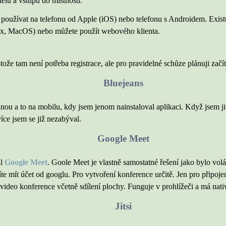
telů a vstupu do místností.
používat na telefonu od Apple (iOS) nebo telefonu s Androidem. Existu
, MacOS) nebo můžete použít webového klienta.
tože tam není potřeba registrace, ale pro pravidelné schůze plánuji začí
Bluejeans
dnou a to na mobilu, kdy jsem jenom nainstaloval aplikaci. Když jsem ji
více jsem se již nezabýval.
Google Meet
il
Google Meet
. Goole Meet je vlastně samostatné řešení jako bylo vol
e mít účet od googlu. Pro vytvoření konference určitě. Jen pro připoje
video konference včetně sdílení plochy. Funguje v prohlížeči a má nativ
Jitsi