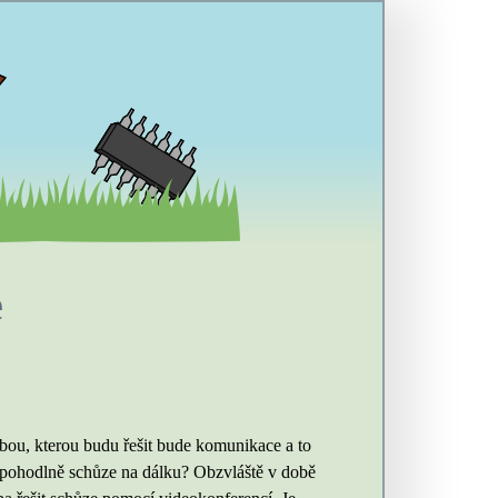
e
ebou, kterou budu řešit bude komunikace a to
 a pohodlně schůze na dálku? Obzvláště v době