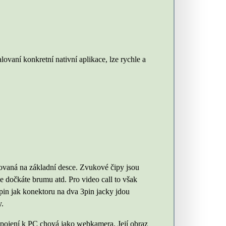
lovaní konkretní nativní aplikace, lze rychle a
rovaná na základní desce. Zvukové čipy jsou
se dočkáte brumu atd. Pro video call to však
4pin jak konektoru na dva 3pin jacky jdou
y.
řipojení k PC chová jako webkamera. Její obraz