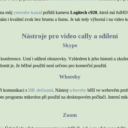
 na můj
yourube kanál
pořídil kameru
Logitech c920
, která má fulHD 
m i kvalitní zvuk bez brumu a šumu. Je tak tedy výborná i na video k
Nástroje pro video cally a sdílení
Skype
o konference. Umí i sdílení obrazovky. Vzhledem k jeho historii a zkuš
domit je, že běžné použití není určeno pro komerční použití.
Whereby
při komunikaci s
HR slečnami
. Nástroj
whereby
běží ve webovém prohlí
to programu mikrofon při použití na desktopovém počítači. Interní mik
Zoom