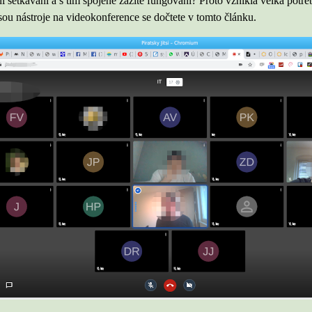
 setkávání a s tím spojené zažité fungování? Proto vznikla velká potře
jsou nástroje na videokonference se dočtete v tomto článku.