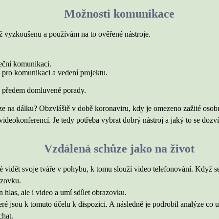
Možnosti komunikace
 vyzkoušenu a používám na to ověřené nástroje.
eční komunikaci.
, pro komunikaci a vedení projektu.
bo předem domluvené porady.
ze na dálku? Obzvláště v době koronaviru, kdy je omezeno zažité osobní
videokonferencí. Je tedy potřeba vybrat dobrý nástroj a jaký to se dozví
Vzdálená schůze jako na život
é vidět svoje tváře v pohybu, k tomu slouží video telefonování. Když s
azovku.
en hlas, ale i video a umí sdílet obrazovku.
teré jsou k tomuto účelu k dispozici. A následně je podrobil analýze co 
chat.