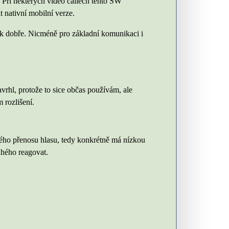
.
Při některých video callech tento SW
t nativní mobilní verze.
ak dobře. Nicméně pro základní komunikaci i
vrhl, protože to sice občas používám, ale
m rozlišení.
ého přenosu hlasu, tedy konkrétně má nízkou
uhého reagovat.