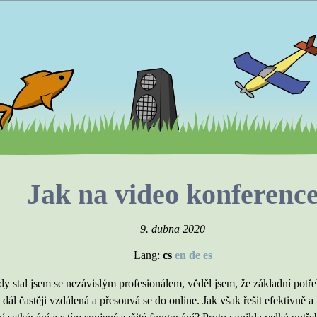
Jak na video konferenc
9. dubna 2020
Lang:
cs
en
de
es
y stal jsem se nezávislým profesionálem, věděl jsem, že základní potř
dál častěji vzdálená a přesouvá se do online. Jak však řešit efektivně