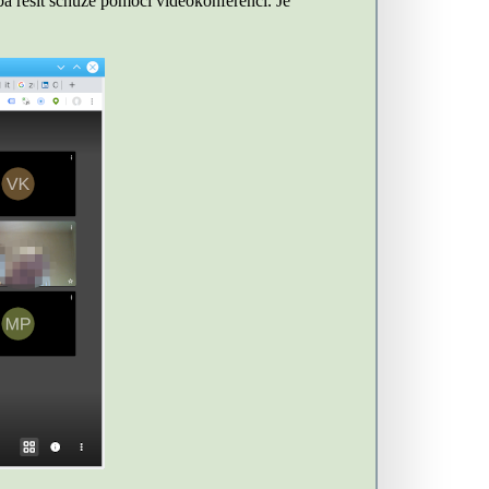
ba řešit schůze pomocí videokonferencí. Je