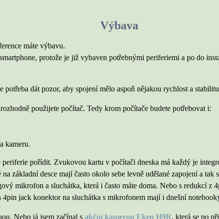
Výbava
nference máte výbavu.
 smartphone, protože je již vybaven potřebnými periferiemi a po do insta
e potřeba dát pozor, aby spojení mělo aspoň nějakou rychlost a stabilitu
 rozhodně použijete počítač. Tedy krom počítače budete potřebovat i:
a kameru.
periferie pořídit. Zvukovou kartu v počítači dneska má každý je integ
é na základní desce mají často okolo sebe levně udělané zapojení a tak 
ogový mikrofon a sluchátka, která i často máte doma. Nebo s redukcí z 
en 4pin jack konektor na sluchátka s mikrofonem mají i dnešní notebook
ou. Nebo já jsem začínal s
akční kamerou Eken H9R
, která se po p