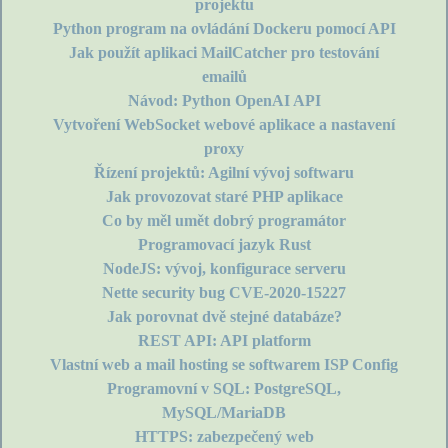
projektu
Python program na ovládání Dockeru pomocí API
Jak použít aplikaci MailCatcher pro testování
emailů
Návod: Python OpenAI API
Vytvoření WebSocket webové aplikace a nastavení
proxy
Řízení projektů: Agilní vývoj softwaru
Jak provozovat staré PHP aplikace
Co by měl umět dobrý programátor
Programovací jazyk Rust
NodeJS: vývoj, konfigurace serveru
Nette security bug CVE-2020-15227
Jak porovnat dvě stejné databáze?
REST API: API platform
Vlastní web a mail hosting se softwarem ISP Config
Programovní v SQL: PostgreSQL,
MySQL/MariaDB
HTTPS: zabezpečený web