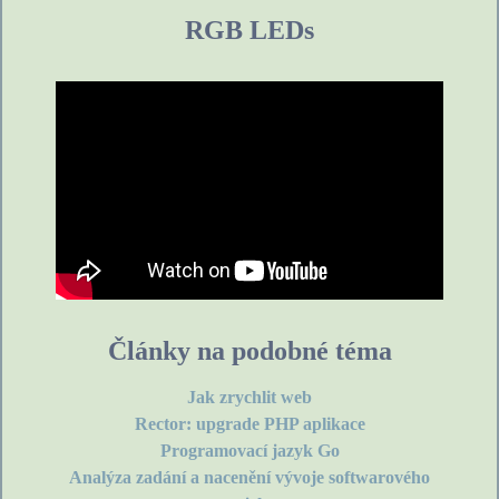
RGB LEDs
Články na podobné téma
Jak zrychlit web
Rector: upgrade PHP aplikace
Programovací jazyk Go
Analýza zadání a nacenění vývoje softwarového