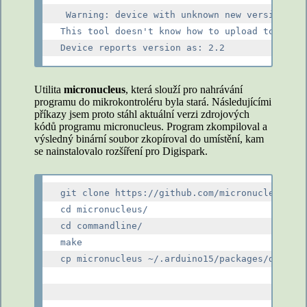
 Warning: device with unknown new version of 
This tool doesn't know how to upload to this 
Utilita
micronucleus
, která slouží pro nahrávání
programu do mikrokontroléru byla stará. Následujícími
příkazy jsem proto stáhl aktuální verzi zdrojových
kódů programu micronucleus. Program zkompiloval a
výsledný binární soubor zkopíroval do umístění, kam
se nainstalovalo rozšíření pro Digispark.
git clone https://github.com/micronucleus/mic
cd micronucleus/

cd commandline/

make

cp micronucleus ~/.arduino15/packages/digistu