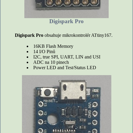
Digispark Pro
Digispark Pro
obsahuje mikrokontrolér ATtiny167.
16KB Flash Memory
14 I/O Pinů
I2C, true SPI, UART, LIN and USI
ADC na 10 pinech
Power LED and Test/Status LED