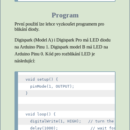
Program
První použití lze lehce vyzkoušet programem pro
blikání diody.
Digispark (Model A) i Digispark Pro má LED diodu
na Arduino Pinu 1. Digispark model B má LED na
Arduino Pinu 0. Kód pro rozblikání LED je
následující:
void setup() {

  pinMode(1, OUTPUT);

}

void loop() {

  digitalWrite(1, HIGH);   // turn the LED on
  delay(1000);              // wait for a sec