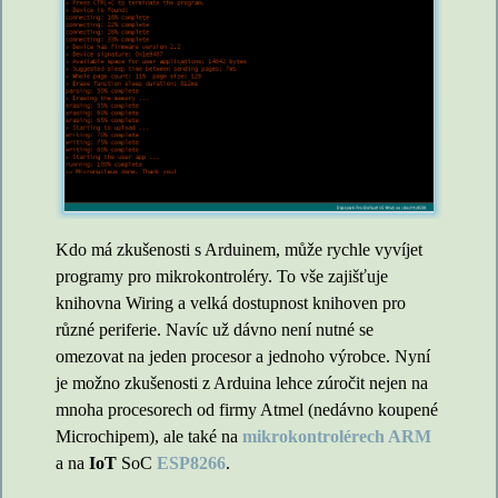
Kdo má zkušenosti s Arduinem, může rychle vyvíjet
programy pro mikrokontroléry. To vše zajišťuje
knihovna Wiring a velká dostupnost knihoven pro
různé periferie. Navíc už dávno není nutné se
omezovat na jeden procesor a jednoho výrobce. Nyní
je možno zkušenosti z Arduina lehce zúročit nejen na
mnoha procesorech od firmy Atmel (nedávno koupené
Microchipem), ale také na
mikrokontrolérech ARM
a na
IoT
SoC
ESP8266
.