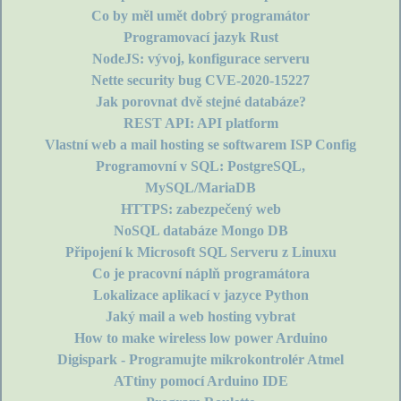
Co by měl umět dobrý programátor
Programovací jazyk Rust
NodeJS: vývoj, konfigurace serveru
Nette security bug CVE-2020-15227
Jak porovnat dvě stejné databáze?
REST API: API platform
Vlastní web a mail hosting se softwarem ISP Config
Programovní v SQL: PostgreSQL,
MySQL/MariaDB
HTTPS: zabezpečený web
NoSQL databáze Mongo DB
Připojení k Microsoft SQL Serveru z Linuxu
Co je pracovní náplň programátora
Lokalizace aplikací v jazyce Python
Jaký mail a web hosting vybrat
How to make wireless low power Arduino
Digispark - Programujte mikrokontrolér Atmel
ATtiny pomocí Arduino IDE