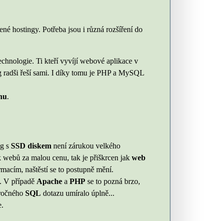
né hostingy. Potřeba jsou i různá rozšíření do
chnologie. Ti kteří vyvíjí webové aplikace v
ing radši řeší sami. I díky tomu je PHP a MySQL
nu
.
ng s
SSD diskem
není zárukou velkého
ik webů za malou cenu, tak je přiškrcen jak
web
rmacím, naštěstí se to postupně mění.
. V případě
Apache
a
PHP
se to pozná brzo,
áročného
SQL
dotazu umíralo úplně...
e.