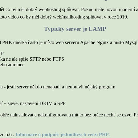
ět co by měl dobrý webhosting splňovat. Pokud máte novou moderní apl
toto video co by měl dobrý web/mailhosting splňovat v roce 2019.
Typicky server je LAMP
HP. dneska často je místo web serveru Apache Nginx a místo Mysql 
HP
eska ne ale spíše SFTP nebo FTPS
ebo adminer
mu - jestli server někdo nenapadl a neupravil nějaký program
ší + sieve, nastavení DKIM a SPF
ře nainstalovat a nakonfigurovat a mít to bez práce nechť se ozve. Pr
ze 5.6 .
Informace o podpoře jednotlivých verzí PHP.