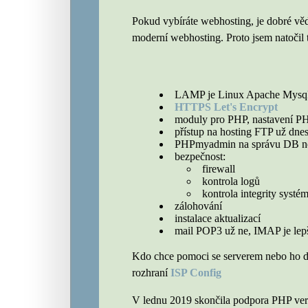
Pokud vybíráte webhosting, je dobré věd
moderní webhosting. Proto jsem natočil 
LAMP je Linux Apache Mysql P
HTTPS Let's Encrypt
moduly pro PHP, nastavení P
přístup na hosting FTP už dn
PHPmyadmin na správu DB n
bezpečnost:
firewall
kontrola logů
kontrola integrity systé
zálohování
instalace aktualizací
mail POP3 už ne, IMAP je lep
Kdo chce pomoci se serverem nebo ho dob
rozhraní
ISP Config
V lednu 2019 skončila podpora PHP ver