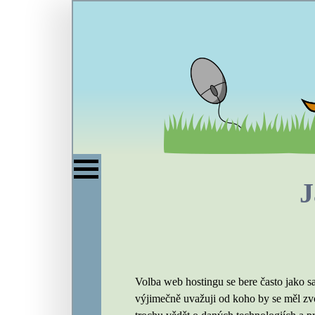
J
Volba web hostingu se bere často jako sa
výjimečně uvažuji od koho by se měl zvol