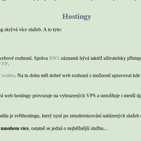
Hostingy
skrývá více služeb. A to tyto:
webové rozhraní. Správa
DNS
záznamů bývá taktéž uživatelsky přístup
FTP
.
í
wedos
. Na tu dobu měl dobré web rozhraní s možností upravovat kde 
erá web hostingy provozuje na vyhrazených VPS a umožňuje i menší ú
rodila je světhostingu, který nyní po zmodernizování nabízených služe
k
mnohem více
, ostatně se jedná o nejběžnější službu...