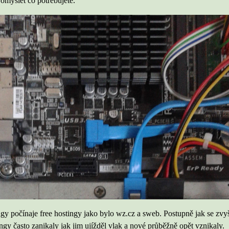
omyslet co potřebujete.
ngy počínaje free hostingy jako bylo wz.cz a sweb. Postupně jak se zvy
ngy často zanikaly jak jim ujížděl vlak a nové průběžně opět vznikaly.