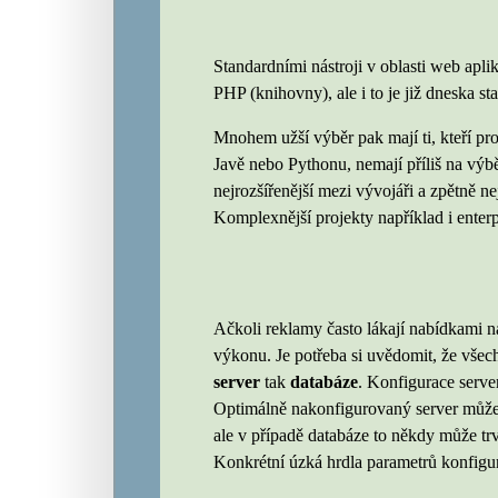
Standardními nástroji v oblasti web apli
PHP (knihovny), ale i to je již dneska st
Mnohem užší výběr pak mají ti, kteří pr
Javě nebo Pythonu, nemají příliš na výbě
nejrozšířenější mezi vývojáři a zpětně n
Komplexnější projekty například i enterp
Ačkoli reklamy často lákají nabídkami n
výkonu. Je potřeba si uvědomit, že všech
server
tak
databáze
. Konfigurace serve
Optimálně nakonfigurovaný server může
ale v případě databáze to někdy může t
Konkrétní úzká hrdla parametrů konfigur