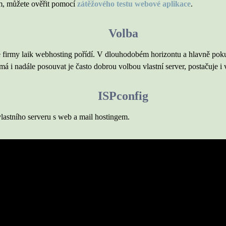
m, můžete ověřit pomocí
zátěžového testu webové aplikace
.
Volba
é firmy laik webhosting pořídí. V dlouhodobém horizontu a hlavně pok
 má i nadále posouvat je často dobrou volbou vlastní server, postačuje i v
ISPconfig
astního serveru s web a mail hostingem.