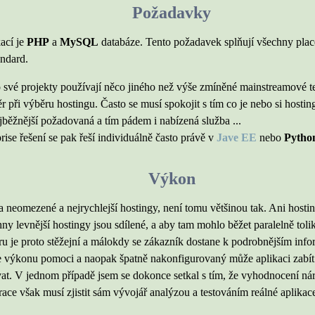
Požadavky
kací je
PHP
a
MySQL
databáze. Tento požadavek splňují všechny place
andard.
o své projekty používají něco jiného než výše zmíněné mainstreamové te
r při výběru hostingu. Často se musí spokojit s tím co je nebo si host
ejběžnější požadovaná a tím pádem i nabízená služba ...
rise řešení se pak řeší individuálně často právě v
Jave EE
nebo
Pytho
Výkon
a neomezené a nejrychlejší hostingy, není tomu většinou tak. Ani hosti
ny levnější hostingy jsou sdílené, a aby tam mohlo běžet paralelně tol
ru je proto stěžejní a málokdy se zákazník dostane k podrobnějším info
 výkonu pomoci a naopak špatně nakonfigurovaný může aplikaci zabít
rvat. V jednom případě jsem se dokonce setkal s tím, že vyhodnocení n
ace však musí zjistit sám vývojář analýzou a testováním reálné aplikac