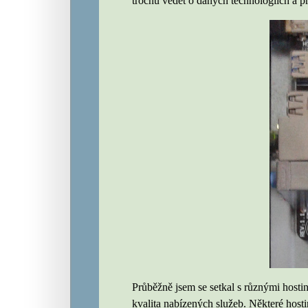
trochu vědět o daných technologiích a pr
Průběžně jsem se setkal s různými hosti
kvalita nabízených služeb. Některé hosti