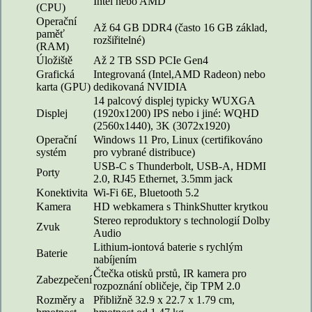
Intel nebo AMD
(CPU)
Operační
Až 64 GB DDR4 (často 16 GB základ,
paměť
rozšiřitelné)
(RAM)
Úložiště
Až 2 TB SSD PCIe Gen4
Grafická
Integrovaná (Intel,AMD Radeon) nebo
karta (GPU)
dedikovaná NVIDIA
14 palcový displej typicky WUXGA
Displej
(1920x1200) IPS nebo i jiné: WQHD
(2560x1440), 3K (3072x1920)
Operační
Windows 11 Pro, Linux (certifikováno
systém
pro vybrané distribuce)
USB-C s Thunderbolt, USB-A, HDMI
Porty
2.0, RJ45 Ethernet, 3.5mm jack
Konektivita
Wi-Fi 6E, Bluetooth 5.2
Kamera
HD webkamera s ThinkShutter krytkou
Stereo reproduktory s technologií Dolby
Zvuk
Audio
Lithium-iontová baterie s rychlým
Baterie
nabíjením
Čtečka otisků prstů, IR kamera pro
Zabezpečení
rozpoznání obličeje, čip TPM 2.0
Rozměry a
Přibližně 32.9 x 22.7 x 1.79 cm,