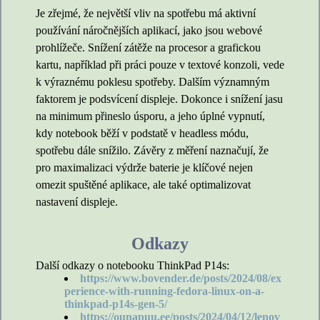
Je zřejmé, že největší vliv na spotřebu má aktivní
používání náročnějších aplikací, jako jsou webové
prohlížeče. Snížení zátěže na procesor a grafickou
kartu, například při práci pouze v textové konzoli, vede
k výraznému poklesu spotřeby. Dalším významným
faktorem je podsvícení displeje. Dokonce i snížení jasu
na minimum přineslo úsporu, a jeho úplné vypnutí,
kdy notebook běží v podstatě v headless módu,
spotřebu dále snížilo. Závěry z měření naznačují, že
pro maximalizaci výdrže baterie je klíčové nejen
omezit spuštěné aplikace, ale také optimalizovat
nastavení displeje.
Odkazy
Další odkazy o notebooku ThinkPad P14s:
https://www.bovender.de/posts/2024/08/ex
perience-with-running-fedora-linux-on-a-
thinkpad-p14s-gen-5/
https://ounapuu.ee/posts/2024/04/12/lenov