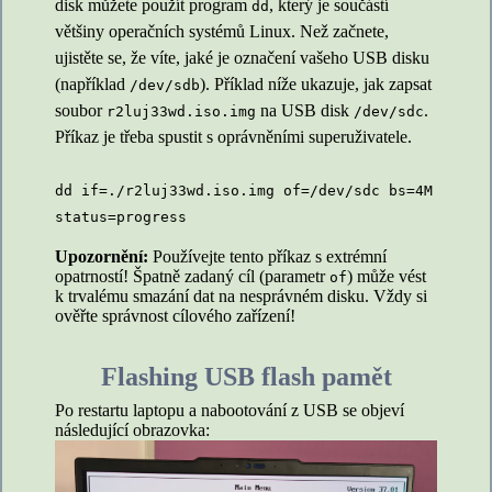
disk můžete použít program
, který je součástí
dd
většiny operačních systémů Linux. Než začnete,
ujistěte se, že víte, jaké je označení vašeho USB disku
(například
). Příklad níže ukazuje, jak zapsat
/dev/sdb
soubor
na USB disk
.
r2luj33wd.iso.img
/dev/sdc
Příkaz je třeba spustit s oprávněními superuživatele.
dd if=./r2luj33wd.iso.img of=/dev/sdc bs=4M
status=progress
Upozornění:
Používejte tento příkaz s extrémní
opatrností! Špatně zadaný cíl (parametr
) může vést
of
k trvalému smazání dat na nesprávném disku. Vždy si
ověřte správnost cílového zařízení!
Flashing USB flash pamět
Po restartu laptopu a nabootování z USB se objeví
následující obrazovka: