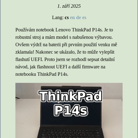
1. září 2025
Lang:
cs
en
de
es
Používám notebook Lenovo ThinkPad P14s. Je to
robustní stroj a mám model s nabušenou výbavou.
Ovšem výdrž na baterii při prvním použití venku mě
zklamala! Nakonec se ukázalo, že to může vylepšit
flashutí UEFI. Proto jsem se rozhodl sepsat detailní
návod, jak flashnout UEFI a další firmware na
notebooku ThinkPad P14s.