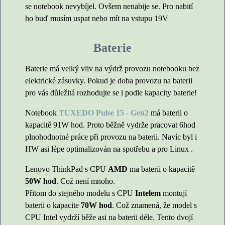
se notebook nevybíjel. Ovšem nenabije se. Pro nabití
ho buď musím uspat nebo mít na vstupu 19V
Baterie
Baterie má velký vliv na výdrž provozu notebooku bez
elektrické zásuvky. Pokud je doba provozu na baterii
pro vás důležitá rozhodujte se i podle kapacity baterie!
Notebook
TUXEDO Pulse 15 - Gen2
má baterii o
kapacitě 91W hod. Proto běžně vydrže pracovat 6hod
plnohodnotné práce při provozu na baterii. Navíc byl i
HW asi lépe optimalizován na spotřebu a pro Linux .
Lenovo ThinkPad s CPU
AMD
ma baterii o kapacitě
50W hod
. Což není mnoho.
Přitom do stejného modelu s CPU
Intelem
montují
baterii o kapacite
70W hod
. Což znamená, že model s
CPU Intel vydrží běže asi na baterii déle. Tento dvojí