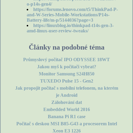
o-p14s-gen4/
https://forums.lenovo.com/t5/ThinkPad-P-
and-W-Series-Mobile-Workstations/P14s-
Battery-life/m-p/5144036?page=3
https://linuxblog.io/thinkpad-t14s-gen-3-
amd-linux-user-review-tweaks/
Články na podobné téma
Průmyslový počítač IPO ODYSSEE 18WT
Jakou myš k počítači vybrat?
Monitor Samsung S24H850
TUXEDO Pulse 15 - Gen2
Jak propojit počítač s mobilní telefonem, na kterém
je Android
Zálohování dat
Embedded World 2016
Banana Pi R1 case
Počítač s deskou MSI B85-G43 a procesorem Intel
Xeon E3 1226