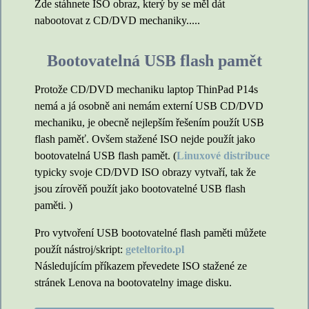
Zde stáhnete ISO obraz, který by se měl dát
nabootovat z CD/DVD mechaniky.....
Bootovatelná USB flash pamět
Protože CD/DVD mechaniku laptop ThinPad P14s
nemá a já osobně ani nemám externí USB CD/DVD
mechaniku, je obecně nejlepším řešením použít USB
flash paměť. Ovšem stažené ISO nejde použít jako
bootovatelná USB flash pamět. (
Linuxové distribuce
typicky svoje CD/DVD ISO obrazy vytvaří, tak že
jsou zírověň použít jako bootovatelné USB flash
paměti. )
Pro vytvoření USB bootovatelné flash paměti můžete
použít nástroj/skript:
geteltorito.pl
Následujícím příkazem převedete ISO stažené ze
stránek Lenova na bootovatelny image disku.