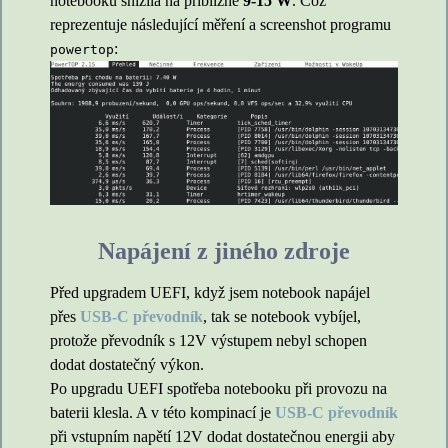
notebooku snížila na přibližně
9-15 W
. Což
reprezentuje následující měření a screenshot programu
:
powertop
Napájení z jiného zdroje
Před upgradem UEFI, když jsem notebook napájel
přes
USB-C převodník
, tak se notebook vybíjel,
protože převodník s 12V výstupem nebyl schopen
dodat dostatečný výkon.
Po upgradu UEFI spotřeba notebooku při provozu na
baterii klesla. A v této kompinací je
USB-C převodník
při vstupním napětí 12V dodat dostatečnou energii aby