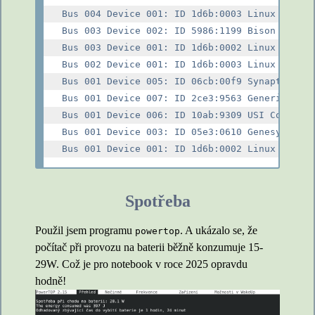
Bus 004 Device 001: ID 1d6b:0003 Linux Founda
Bus 003 Device 002: ID 5986:1199 Bison Electr
Bus 003 Device 001: ID 1d6b:0002 Linux Founda
Bus 002 Device 001: ID 1d6b:0003 Linux Founda
Bus 001 Device 005: ID 06cb:00f9 Synaptics, I
Bus 001 Device 007: ID 2ce3:9563 Generic EMV 
Bus 001 Device 006: ID 10ab:9309 USI Co., Ltd
Bus 001 Device 003: ID 05e3:0610 Genesys Logi
Spotřeba
Použil jsem programu
. A ukázalo se, že
powertop
počítač při provozu na baterii běžně konzumuje 15-
29W. Což je pro notebook v roce 2025 opravdu
hodně!