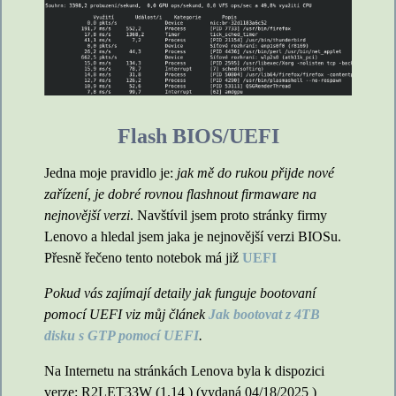
Flash BIOS/UEFI
Jedna moje pravidlo je:
jak mě do rukou přijde nové
zařízení, je dobré rovnou flashnout firmaware na
nejnovější verzi
. Navštívil jsem proto stránky firmy
Lenovo a hledal jsem jaka je nejnovější verzi BIOSu.
Přesně řečeno tento notebok má již
UEFI
Pokud vás zajímají detaily jak funguje bootovaní
pomocí UEFI viz můj článek
Jak bootovat z 4TB
disku s GTP pomocí UEFI
.
Na Internetu na stránkách Lenova byla k dispozici
verze: R2LET33W (1.14 ) (vydaná 04/18/2025 )