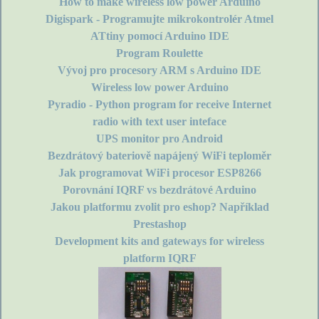
How to make wireless low power Arduino
Digispark - Programujte mikrokontrolér Atmel
ATtiny pomocí Arduino IDE
Program Roulette
Vývoj pro procesory ARM s Arduino IDE
Wireless low power Arduino
Pyradio - Python program for receive Internet
radio with text user inteface
UPS monitor pro Android
Bezdrátový bateriově napájený WiFi teploměr
Jak programovat WiFi procesor ESP8266
Porovnání IQRF vs bezdrátové Arduino
Jakou platformu zvolit pro eshop? Například
Prestashop
Development kits and gateways for wireless
platform IQRF