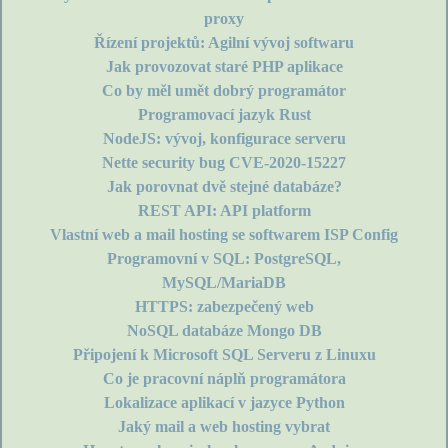
proxy
Řízení projektů: Agilní vývoj softwaru
Jak provozovat staré PHP aplikace
Co by měl umět dobrý programátor
Programovací jazyk Rust
NodeJS: vývoj, konfigurace serveru
Nette security bug CVE-2020-15227
Jak porovnat dvě stejné databáze?
REST API: API platform
Vlastní web a mail hosting se softwarem ISP Config
Programovní v SQL: PostgreSQL,
MySQL/MariaDB
HTTPS: zabezpečený web
NoSQL databáze Mongo DB
Připojení k Microsoft SQL Serveru z Linuxu
Co je pracovní náplň programátora
Lokalizace aplikací v jazyce Python
Jaký mail a web hosting vybrat