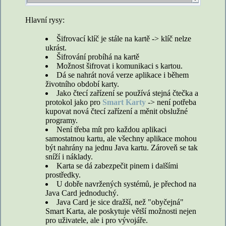
Hlavní rysy:
Šifrovací klíč je stále na kartě -> klíč nelze
ukrást.
Šifrování probíhá na kartě
Možnost šifrovat i komunikaci s kartou.
Dá se nahrát nová verze aplikace i během
životního období karty.
Jako čtecí zařízení se používá stejná čtečka a
protokol jako pro
Smart Karty
-> není potřeba
kupovat nová čtecí zařízení a měnit obslužné
programy.
Není třeba mít pro každou aplikaci
samostatnou kartu, ale všechny aplikace mohou
být nahrány na jednu Java kartu. Zároveň se tak
sníží i náklady.
Karta se dá zabezpečit pinem i dalšími
prostředky.
U dobře navržených systémů, je přechod na
Java Card jednoduchý.
Java Card je sice dražší, než "obyčejná"
Smart Karta, ale poskytuje větší možnosti nejen
pro uživatele, ale i pro vývojáře.