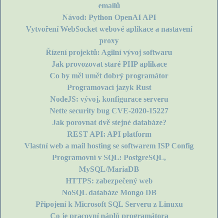
emailů
Návod: Python OpenAI API
Vytvoření WebSocket webové aplikace a nastavení
proxy
Řízení projektů: Agilní vývoj softwaru
Jak provozovat staré PHP aplikace
Co by měl umět dobrý programátor
Programovací jazyk Rust
NodeJS: vývoj, konfigurace serveru
Nette security bug CVE-2020-15227
Jak porovnat dvě stejné databáze?
REST API: API platform
Vlastní web a mail hosting se softwarem ISP Config
Programovní v SQL: PostgreSQL,
MySQL/MariaDB
HTTPS: zabezpečený web
NoSQL databáze Mongo DB
Připojení k Microsoft SQL Serveru z Linuxu
Co je pracovní náplň programátora