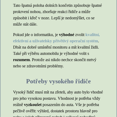
Tato špatná poloha dolních končetin způsobuje špatné
prokrvení nohou, zhoršuje reakci řidiče a může
způsobit i křeč v noze. Lepší je nedomýšlet, co se
může stát dále.
Pokud jde o informatiku, je
výhodné
zvolit
kvalitní,
efektivní a uživatelsky přívětivý operační systém
.
Dbát na dobré umístění monitoru a mít kvalitní židli.
Také při výběru automobilu je výhodné volit s
rozumem
. Protože asi nikdo nechce skončit mrtvý
nebo se zdravotními problémy.
Potřeby vysokého řidiče
Vysoký řidič musí mít na zřeteli, aby auto bylo vhodné
pro jeho vysokou postavu. Vhodnost je potřeba vždy
reálně
vyzkoušet
posazením do auta. Vše je potřeba
pečlivě ověřit: výhled, dostatek prostoru hlavně pro