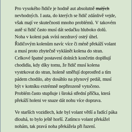
Pro vysokého řidiče je hodně aut absolutně
malých
nevhodných. I auta, do kterých se řidič zdánlivě vejde,
však mají ve skutečnosti mnoho problémů. V takovém
autě si řidič často musí dát sedačku hluboko dolů.
Noha v koleni pak svírá nezdravý ostrý úhel.
Řidičovým kolenům navíc více či méně překáží volant
a musí proto zbytečně vyklánět kolena do stran.
Celkové špatné postavení dolních končetin doplňují
chodidla, kdy díky tomu, že řidič musí kolena
vystrkovat do stran, holeně směřují doprostřed a tím
pádem chodilo, aby dosáhlo na plynový pedál, musí
být v kotníku extrémně nepřirozeně vytočeno.
Problém často stupňuje i široká střední příčka, která
překáží holeni ve snaze dát nohu více doprava.
Ve starších vozidlech, kde byl volant větší a řadící páka
dlouhá, to bylo ještě horší. Zatímco volant překážel
nohám, tak pravá noha překážela při řazení.