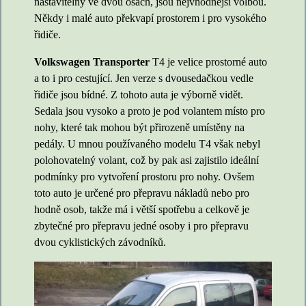
nastavitelný ve dvou osách, jsou nejvhodnější volbou.
Někdy i malé auto překvapí prostorem i pro vysokého
řidiče.
Volkswagen Transporter
T4 je velice prostorné auto
a to i pro cestující. Jen verze s dvousedačkou vedle
řidiče jsou bídné. Z tohoto auta je výborně vidět.
Sedala jsou vysoko a proto je pod volantem místo pro
nohy, které tak mohou být přirozeně umístěny na
pedály. U mnou používaného modelu T4 však nebyl
polohovatelný volant, což by pak asi zajistilo ideální
podmínky pro vytvoření prostoru pro nohy. Ovšem
toto auto je určené pro přepravu nákladů nebo pro
hodně osob, takže má i větší spotřebu a celkově je
zbytečné pro přepravu jedné osoby i pro přepravu
dvou cyklistických závodníků.