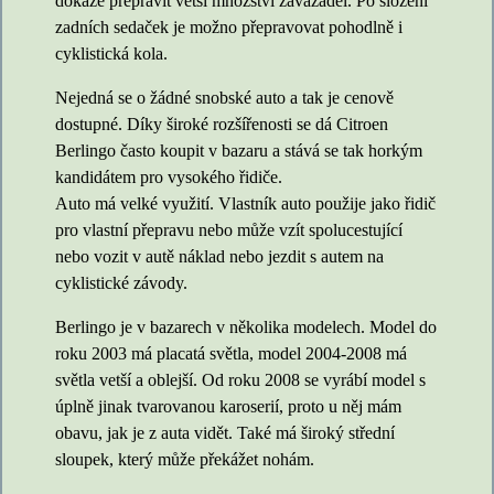
dokáže přepravit větší množství zavazadel. Po složení
zadních sedaček je možno přepravovat pohodlně i
cyklistická kola.
Nejedná se o žádné snobské auto a tak je cenově
dostupné. Díky široké rozšířenosti se dá Citroen
Berlingo často koupit v bazaru a stává se tak horkým
kandidátem pro vysokého řidiče.
Auto má velké využití. Vlastník auto použije jako řidič
pro vlastní přepravu nebo může vzít spolucestující
nebo vozit v autě náklad nebo jezdit s autem na
cyklistické závody.
Berlingo je v bazarech v několika modelech. Model do
roku 2003 má placatá světla, model 2004-2008 má
světla vetší a oblejší. Od roku 2008 se vyrábí model s
úplně jinak tvarovanou karoserií, proto u něj mám
obavu, jak je z auta vidět. Také má široký střední
sloupek, který může překážet nohám.