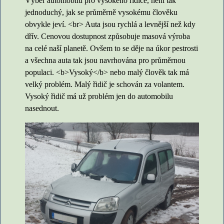
Výběr automobilu pro vysokého řidiče, není tak
jednoduchý, jak se průměrně vysokému člověku
obvykle jeví. <br> Auta jsou rychlá a levnější než kdy
dřív. Cenovou dostupnost způsobuje masová výroba
na celé naší planetě. Ovšem to se děje na úkor pestrosti
a všechna auta tak jsou navrhována pro průměrnou
populaci. <b>Vysoký</b> nebo malý člověk tak má
velký problém. Malý řidič je schován za volantem.
Vysoký řidič má už problém jen do automobilu
nasednout.