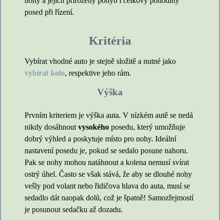
nohy a jejich přirozený pohyb i celkový pohodlný
posed při řízení.
Kritéria
Vybírat vhodné auto je stejně složitě a nutné jako
vybírat kolo
, respektive jeho rám.
Výška
Prvním kriteriem je výška auta. V nízkém autě se nedá
nikdy dosáhnout
vysokého
posedu, který umožňuje
dobrý výhled a poskytuje místo pro nohy. Ideální
nastavení posedu je, pokud se sedalo posune nahoru.
Pak se nohy mohou natáhnout a kolena nemusí svírat
ostrý úhel. Často se však stává, že aby se dlouhé nohy
vešly pod volant nebo řidičova hlava do auta, musí se
sedadlo dát naopak dolů, což je špatně! Samozřejmostí
je posunout sedačku až dozadu.