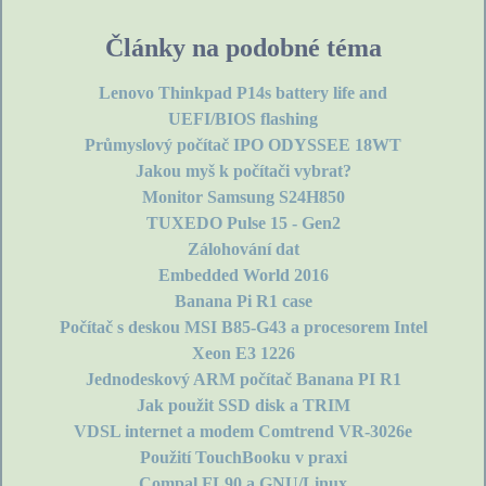
Články na podobné téma
Lenovo Thinkpad P14s battery life and
UEFI/BIOS flashing
Průmyslový počítač IPO ODYSSEE 18WT
Jakou myš k počítači vybrat?
Monitor Samsung S24H850
TUXEDO Pulse 15 - Gen2
Zálohování dat
Embedded World 2016
Banana Pi R1 case
Počítač s deskou MSI B85-G43 a procesorem Intel
Xeon E3 1226
Jednodeskový ARM počítač Banana PI R1
Jak použit SSD disk a TRIM
VDSL internet a modem Comtrend VR-3026e
Použití TouchBooku v praxi
Compal FL90 a GNU/Linux