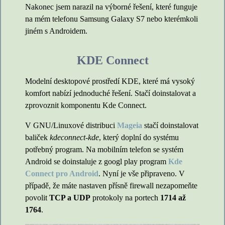
Nakonec jsem narazil na výborné řešení, které funguje
na mém telefonu Samsung Galaxy S7 nebo kterémkoli
jiném s Androidem.
KDE Connect
Modelní desktopové prostředí KDE, které má vysoký
komfort nabízí jednoduché řešení. Stačí doinstalovat a
zprovoznit komponentu Kde Connect.
V GNU/Linuxové distribuci
Mageia
stačí doinstalovat
baliček
kdeconnect-kde
, který doplní do systému
potřebný program. Na mobilním telefon se systém
Android se doinstaluje z googl play program
Kde
Connect pro Android
. Nyní je vše připraveno. V
případě, že máte nastaven přísně firewall nezapomeňte
povolit
TCP a UDP
protokoly na portech
1714 až
1764
.