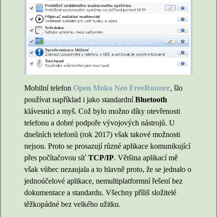
Mobilní telefon
Open Moko Neo FreeRunner
, šlo
používat například i jako standardní
Bluetooth
klávesnici a myš. Což bylo možno díky otevřenosti
telefonu a dobré podpoře vývojových nástrojů. U
dnešních telefonů (rok 2017) však takové možnosti
nejsou. Proto se prosazují různé aplikace komunikující
přes počítačovou síť
TCP/IP
. Většina aplikací mě
však vůbec nezaujala a to hlavně proto, že se jednalo o
jednoúčelové aplikace, nemultiplatformní řešení bez
dokumentace a standardu. Všechny příliš složitelé
těžkopádné bez velkého užitku.