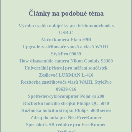
Články na podobné téma
Výroba rychlo nabíječky pro telefon/notebook s
USB-C
Akční kamera Eken H9R
Upgrade zastřihovače vousů a vlasů WAHL
StylePro 09639
How disassemble camera Nikon Coolpix S3300
Univerzální přistroj pro měření součástek
Zesilovač LUXMAN L-410
Rozborka zastřihovače vlasů WAHL StylePro
09639-016
Spottester/cyklocomputer Polar cs 200
Rozborka holícího strojku Philips QC 5040
Rozborka holícího strojku Philips 5000 series
Zdroj do auta pro Neo FreeRunner
Speciální USB redukce pro FreeRunner
Zesilovač