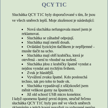
QCY T1C
Sluchátka QCY T1C byly doporučované s tím, že jsou
ve všech směrech lepší. Moje zkušenost je následující:
Nová sluchátka nefungovala musel jsem je
reklamovat.
Sluchátka se záhadně odpojují.
Sluchátka mají menší dosah.
Ovládání fyzickým tlačítkem je nepříjemné -
musíte tlačit na ucho.
Sluchátka mají obří krabičku, která je
otevřená - není to vhodné na nošení.
Sluchátka jdou z krabičky špatně vyndat a
nejdou vyndat ani rychlým švihem.
Zvuk je hlasitější.
Vyvážení zvuku špatné. Kdo poslouchá
techno, tak pro toho to bude ok.
Sluchátka vypadávají z uší(zkoušel jsem
měnit velikost gumy na špuntech).
Již old school USB micro konektor.
I když opomenu špatný první dojem, stručně řečeno
sluchátka QCY T1C byly pro mě ve všech směrech
zklamáním a jejich koupi považuji za vyhozené peníze,