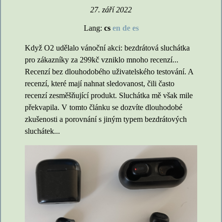
27. září 2022
Lang:
cs
en
de
es
Když O2 udělalo vánoční akci: bezdrátová sluchátka
pro zákazníky za 299kč vzniklo mnoho recenzí...
Recenzí bez dlouhodobého uživatelského testování. A
recenzí, které mají nahnat sledovanost, čili často
recenzí zesměšňující produkt. Sluchátka mě však mile
překvapila. V tomto článku se dozvíte dlouhodobé
zkušenosti a porovnání s jiným typem bezdrátových
sluchátek...