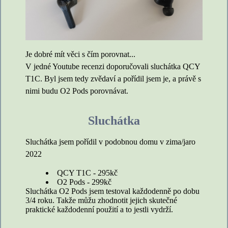
Je dobré mít věci s čím porovnat...
V jedné Youtube recenzi doporučovali sluchátka QCY
T1C. Byl jsem tedy zvědaví a pořídil jsem je, a právě s
nimi budu O2 Pods porovnávat.
Sluchátka
Sluchátka jsem pořídil v podobnou domu v zima/jaro
2022
QCY T1C - 295kč
O2 Pods - 299kč
Sluchátka O2 Pods jsem testoval každodenně po dobu
3/4 roku. Takže můžu zhodnotit jejich skutečné
praktické každodenní použití a to jestli vydrží.