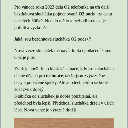
Pro vánoce roku 2023 dala O2 telefonika na trh další
bezdrátová sluchátka pojmenovaná
O2 pods+
za cenu
necelých 500kč. Nedalo mě to a rozhodl jsem se je
pořídit a vyzkoušet.
Jaká jsou bezdrátová sluchátka O2 pods+?
Nová verze sluchátek má navíc funkci potlačení šumu.
Což je plus.
Zvuk je horší. Je to klasická situace, kdy jsou sluchátka
cíleně dělaná pro
technaře
, takže jsou zvýrazněné
basy a potlačené špičky. Ale ano technařům se bude
zdát zvuk dobrý.
Krabička od sluchátek je dobře použitelná, ale
předchozí byla lepší. Předchozí sluchátka drželi v uších
lépe. Nová verze je výrazně dražší.