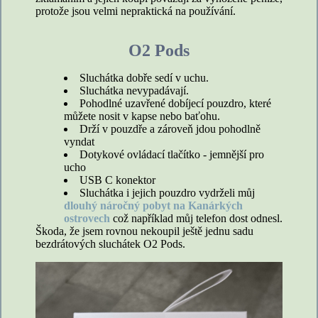
protože jsou velmi nepraktická na používání.
O2 Pods
Sluchátka dobře sedí v uchu.
Sluchátka nevypadávají.
Pohodlné uzavřené dobíjecí pouzdro, které
můžete nosit v kapse nebo baťohu.
Drží v pouzdře a zároveň jdou pohodlně
vyndat
Dotykové ovládací tlačítko - jemnější pro
ucho
USB C konektor
Sluchátka i jejich pouzdro vydrželi můj
dlouhý náročný pobyt na Kanárkých
ostrovech
což například můj telefon dost odnesl.
Škoda, že jsem rovnou nekoupil ještě jednu sadu
bezdrátových sluchátek O2 Pods.