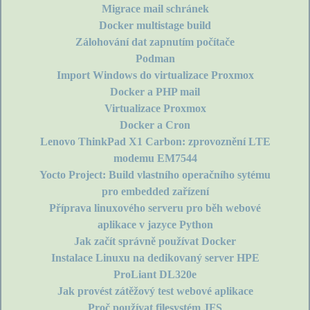
Migrace mail schránek
Docker multistage build
Zálohování dat zapnutím počítače
Podman
Import Windows do virtualizace Proxmox
Docker a PHP mail
Virtualizace Proxmox
Docker a Cron
Lenovo ThinkPad X1 Carbon: zprovoznění LTE
modemu EM7544
Yocto Project: Build vlastního operačního sytému
pro embedded zařízení
Příprava linuxového serveru pro běh webové
aplikace v jazyce Python
Jak začít správně používat Docker
Instalace Linuxu na dedikovaný server HPE
ProLiant DL320e
Jak provést zátěžový test webové aplikace
Proč používat filesystém JFS