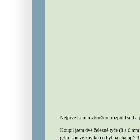
Nejprve jsem rozbruškou rozpůlil sud a p
Koupil jsem dvě železné tyče (8 a 6 mm 
grilu jsou ze zbytku co byl na chalupě. 