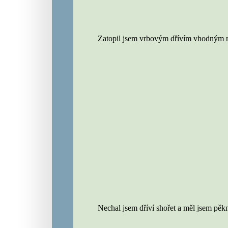
Zatopil jsem vrbovým dřívím vhodným n
Nechal jsem dříví shořet a měl jsem pěk