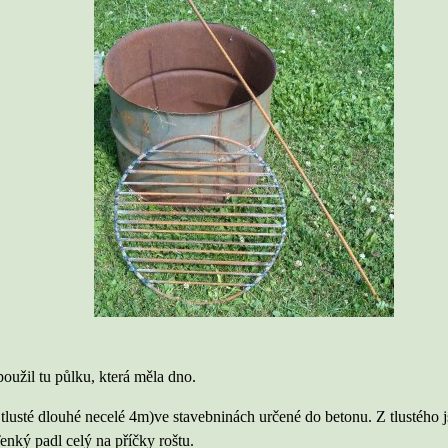
oužil tu půlku, která měla dno.
tlusté dlouhé necelé 4m)ve stavebninách určené do betonu. Z tlustého j
Tenký padl celý na příčky roštu.