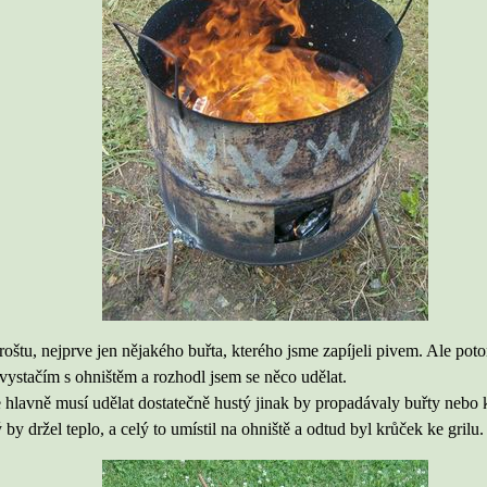
štu, nejprve jen nějakého buřta, kterého jsme zapíjeli pivem. Ale poto
vystačím s ohništěm a rozhodl jsem se něco udělat.
 hlavně musí udělat dostatečně hustý jinak by propadávaly buřty nebo k
 by držel teplo, a celý to umístil na ohniště a odtud byl krůček ke grilu.