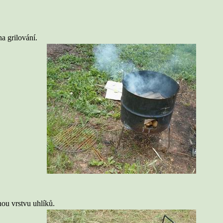
a grilování.
nou vrstvu uhlíků.