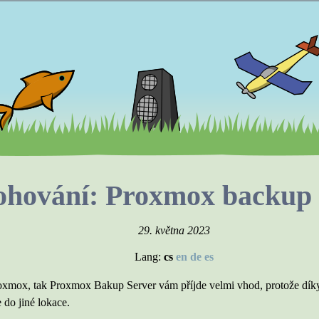
ohování: Proxmox backup 
29. května 2023
Lang:
cs
en
de
es
Proxmox, tak Proxmox Bakup Server vám příjde velmi vhod, protože díky
 do jiné lokace.