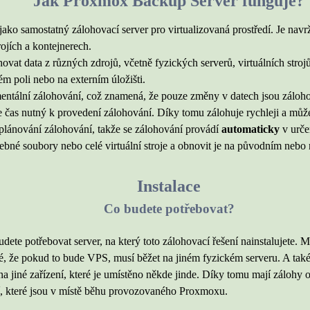
Jak Proxmox Backup Server funguje?
ko samostatný zálohovací server pro virtualizovaná prostředí. Je navr
rojích a kontejnerech.
 data z různých zdrojů, včetně fyzických serverů, virtuálních strojů, 
m poli nebo na externím úložišti.
tální zálohování, což znamená, že pouze změny v datech jsou záloho
je čas nutný k provedení zálohování. Díky tomu zálohuje rychleji a můž
plánování zálohování, takže se zálohování provádí
automaticky
v urče
řebné soubory nebo celé virtuální stroje a obnovit je na původním nebo
Instalace
Co budete potřebovat?
te potřebovat server, na který toto zálohovací řešení nainstalujete. M
tné, že pokud to bude VPS, musí běžet na jiném fyzickém serveru. A tak
t na jiné zařízení, které je umístěno někde jinde. Díky tomu mají záloh
í, které jsou v místě běhu provozovaného Proxmoxu.