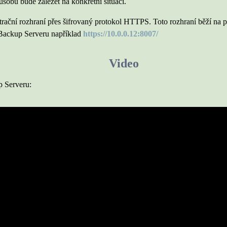
ůsobu bude záležet na konkrétní situaci.
trační rozhraní přes šifrovaný protokol HTTPS. Toto rozhraní běží na
Backup Serveru například
https://10.0.0.12:8007/
Video
 Serveru: