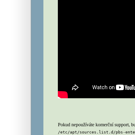
Pokud nepoužíváte komerční support, bud
/etc/apt/sources.list.d/pbs-ent