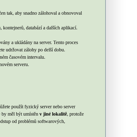
žen tak, aby snadno zálohoval a obnovoval
kontejnerů, databází a dalších aplikací.
vány a ukládány na server. Tento proces
ete udržovat zálohy po delší dobu.
ném časovém intervalu.
 novém serveru.
ůžete použít fyzický server nebo server
é by měl být umístěn
v jiné lokalitě
, protože
y odstup od problémů softwarových,