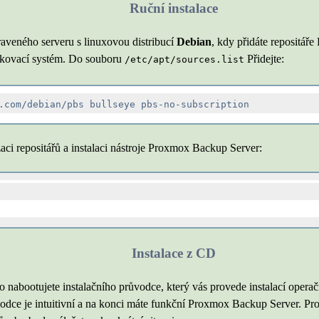
Ruční instalace
raveného serveru s linuxovou distribucí
Debian
, kdy přidáte repositář
líčkovací systém. Do souboru
Přidejte:
/etc/apt/sources.list
aci repositářů a instalaci nástroje Proxmox Backup Server:
Instalace z CD
ho nabootujete instalačního průvodce, který vás provede instalací oper
odce je intuitivní a na konci máte funkční Proxmox Backup Server. Pr