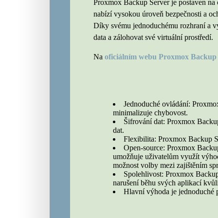
Proxmox Backup Server je postaven na o
nabízí vysokou úroveň bezpečnosti a och
Díky svému jednoduchému rozhraní a vyso
data a zálohovat své virtuální prostředí.
Na
oficiálním webu Proxmox Backup
Jednoduché ovládání: Proxmox 
minimalizuje chybovost.
Šifrování dat: Proxmox Backup 
dat.
Flexibilita: Proxmox Backup S
Open-source: Proxmox Backup S
umožňuje uživatelům využít výhod 
možnost volby mezi zajištěním sp
Spolehlivost: Proxmox Backup 
narušení běhu svých aplikací kvů
Hlavní výhoda je jednoduché p