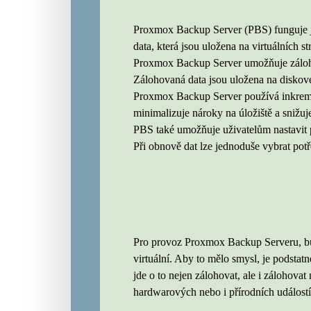
Proxmox Backup Server (PBS) funguje ja
data, která jsou uložena na virtuálních st
Proxmox Backup Server umožňuje zálohovat
Zálohovaná data jsou uložena na diskové
Proxmox Backup Server používá inkremen
minimalizuje nároky na úložiště a snižu
PBS také umožňuje uživatelům nastavit 
Při obnově dat lze jednoduše vybrat pot
Pro provoz Proxmox Backup Serveru, bude
virtuální. Aby to mělo smysl, je podsta
jde o to nejen zálohovat, ale i zálohova
hardwarových nebo i přírodních událost