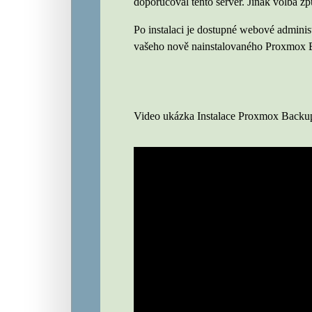
doporučoval tento server. Jinak volba zp
Po instalaci je dostupné webové adminis
vašeho nově nainstalovaného Proxmox 
Video ukázka Instalace Proxmox Backup