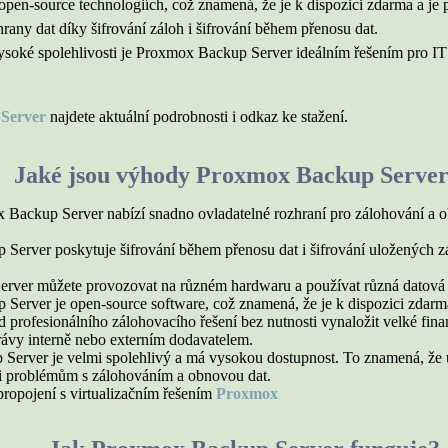
pen-source technologiích, což znamená, že je k dispozici zdarma a je
rany dat díky šifrování záloh i šifrování během přenosu dat.
ké spolehlivosti je Proxmox Backup Server ideálním řešením pro IT pr
 Server
najdete aktuální podrobnosti i odkaz ke stažení.
Jaké jsou výhody Proxmox Backup Serve
Backup Server nabízí snadno ovladatelné rozhraní pro zálohování a o
Server poskytuje šifrování během přenosu dat i šifrování uložených zá
erver můžete provozovat na různém hardwaru a používat různá datová 
erver je open-source software, což znamená, že je k dispozici zdarm
profesionálního zálohovacího řešení bez nutnosti vynaložit velké finanč
rávy interně nebo externím dodavatelem.
Server je velmi spolehlivý a má vysokou dostupnost. To znamená, že u
li problémům s zálohováním a obnovou dat.
ropojení s virtualizačním řešením
Proxmox