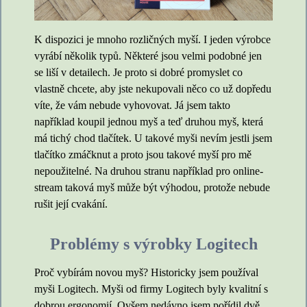
K dispozici je mnoho rozličných myší. I jeden výrobce
vyrábí několik typů. Některé jsou velmi podobné jen
se liší v detailech. Je proto si dobré promyslet co
vlastně chcete, aby jste nekupovali něco co už dopředu
víte, že vám nebude vyhovovat. Já jsem takto
například koupil jednou myš a teď druhou myš, která
má tichý chod tlačítek. U takové myši nevím jestli jsem
tlačítko zmáčknut a proto jsou takové myší pro mě
nepoužitelné. Na druhou stranu například pro online-
stream taková myš může být výhodou, protože nebude
rušit její cvakání.
Problémy s výrobky Logitech
Proč vybírám novou myš? Historicky jsem používal
myši Logitech. Myši od firmy Logitech byly kvalitní s
dobrou ergonomií. Ovšem nedávno jsem pořídil dvě