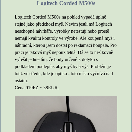
Logitech Corded M500s
Logitech Corded M500s na pohled vypadá úplně
stejně jako předchozí myš. Nevím jestli má Logitech
neschopné návrháře, výrobky netestují nebo prostě
nemají kvalitu kontroly ve výrobě. Ale koupená myš i
náhradní, kterou jsem dostal po reklamaci houpala. Pro
práci je taková myš nepoužitelná. Dá se to nešikovně
vyřešit jedině tím, že body určené k dotyku s
podkladem podlepíte, aby myš byla výš. Problém je
totiž ve středu, kde je optika - toto místo vyčnívá nad
ostatní.
Cena 919Kč ~ 38EUR.