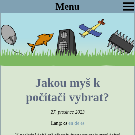
Menu
Jakou myš k
počítači vybrat?
27. prosince 2023
Lang:
cs
en
de
es