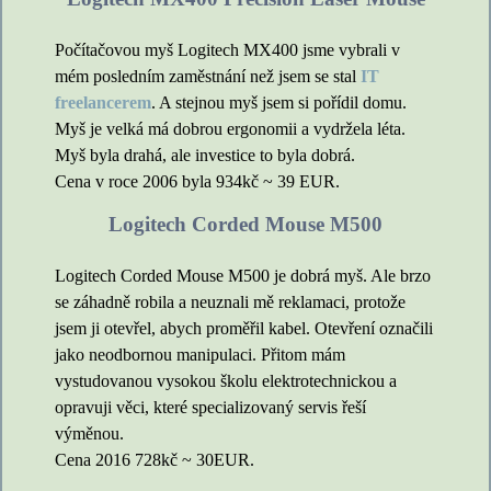
Počítačovou myš Logitech MX400 jsme vybrali v
mém posledním zaměstnání než jsem se stal
IT
freelancerem
. A stejnou myš jsem si pořídil domu.
Myš je velká má dobrou ergonomii a vydržela léta.
Myš byla drahá, ale investice to byla dobrá.
Cena v roce 2006 byla 934kč ~ 39 EUR.
Logitech Corded Mouse M500
Logitech Corded Mouse M500 je dobrá myš. Ale brzo
se záhadně robila a neuznali mě reklamaci, protože
jsem ji otevřel, abych proměřil kabel. Otevření označili
jako neodbornou manipulaci. Přitom mám
vystudovanou vysokou školu elektrotechnickou a
opravuji věci, které specializovaný servis řeší
výměnou.
Cena 2016 728kč ~ 30EUR.