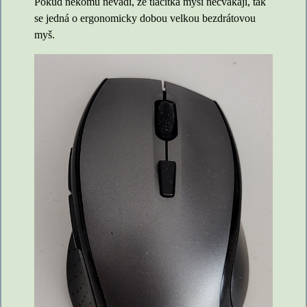
Pokud někomu nevadí, že tlačítka myši necvakají, tak
se jedná o ergonomicky dobou velkou bezdrátovou
myš.