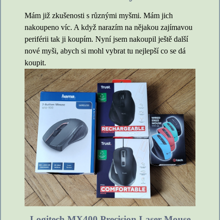
Mám již zkušenosti s různými myšmi. Mám jich
nakoupeno víc. A když narazím na nějakou zajímavou
periférii tak ji koupím. Nyní jsem nakoupil ještě další
nové myši, abych si mohl vybrat tu nejlepší co se dá
koupit.
Logitech MX400 Precision Laser Mouse