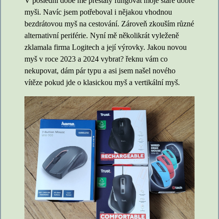
V poslední době mě přestaly fungovat moje staré dobré
myši. Navíc jsem potřeboval i nějakou vhodnou
bezdrátovou myš na cestování. Zároveň zkouším různé
alternativní periférie. Nyní mě několikrát vyleženě
zklamala firma Logitech a její výrovky. Jakou novou
myš v roce 2023 a 2024 vybrat? řeknu vám co
nekupovat, dám pár typu a asi jsem našel nového
vítěze pokud jde o klasickou myš a vertikální myš.