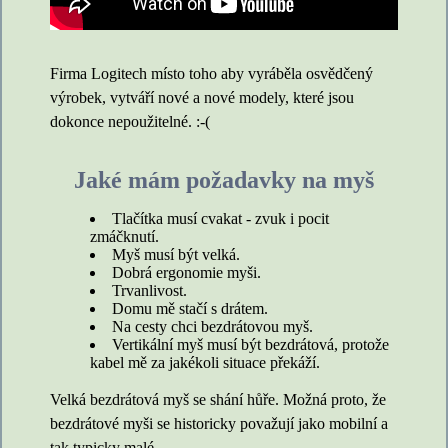
Firma Logitech místo toho aby vyráběla osvědčený
výrobek, vytváří nové a nové modely, které jsou
dokonce nepoužitelné. :-(
Jaké mám požadavky na myš
Tlačítka musí cvakat - zvuk i pocit
zmáčknutí.
Myš musí být velká.
Dobrá ergonomie myši.
Trvanlivost.
Domu mě stačí s drátem.
Na cesty chci bezdrátovou myš.
Vertikální myš musí být bezdrátová, protože
kabel mě za jakékoli situace překáží.
Velká bezdrátová myš se shání hůře. Možná proto, že
bezdrátové myši se historicky považují jako mobilní a
tak typicky malé.