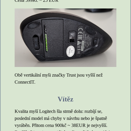
Cena 599Kč ~ 25 EUR
Obě vertikální myši značky Trust jsou vyšší než
ConnectIT.
Vítěz
Kvalita myší Logitech šla strmě dolu: rozbíjí se,
poslední model má chyby v návrhu nebo je špatně
vyráběn. Přitom cena 900kč ~ 38EUR je nejvyšší.