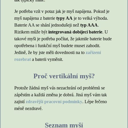
Je potřeba vzít v potaz jak je myš napájena. Pokud je
myš napájena z baterie
typy AA
je to velká výhoda.
Baterie AA se shání jednodušeji než
typ AAA
.
Rizikem může být
integrovaná dobíjecí baterie
. U
takové myši je potřeba počítat, že jakmile baterie bude
opotřebena i funkční myš budete muset zahodit.
Jedině, že by jste měli dovednosti na to
zařízení
rozebrat
a baterii vyměnit.
Proč vertikální myš?
Protože žádná myš vás nezachrání od problémů se
zápěstím a každá změna je dobrá. Jiná myš vám tak
zajistí
zdravější pracovní podmínky
. Lépe řečeno
méně nezdravé.
Seznam myší