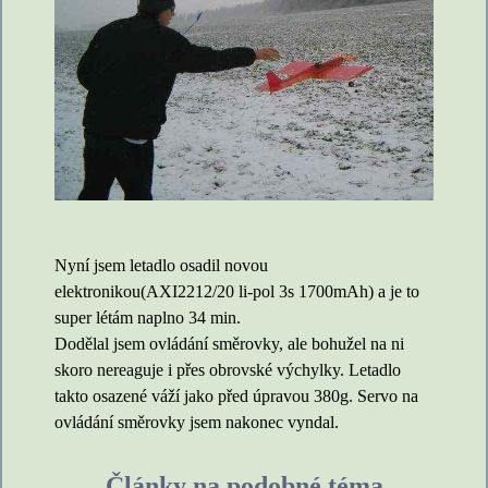
Nyní jsem letadlo osadil novou
elektronikou(AXI2212/20 li-pol 3s 1700mAh) a je to
super létám naplno 34 min.
Dodělal jsem ovládání směrovky, ale bohužel na ni
skoro nereaguje i přes obrovské výchylky. Letadlo
takto osazené váží jako před úpravou 380g. Servo na
ovládání směrovky jsem nakonec vyndal.
Články na podobné téma