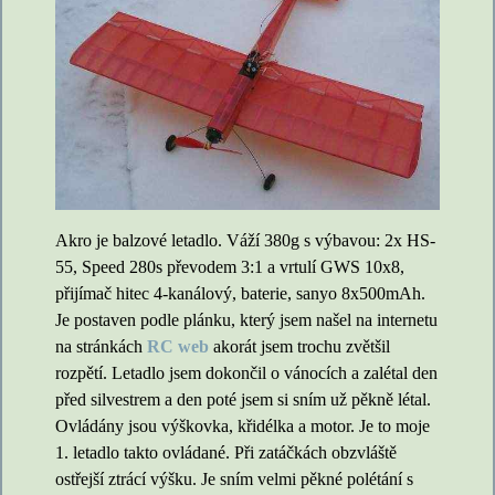
Akro je balzové letadlo. Váží 380g s výbavou: 2x HS-
55, Speed 280s převodem 3:1 a vrtulí GWS 10x8,
přijímač hitec 4-kanálový, baterie, sanyo 8x500mAh.
Je postaven podle plánku, který jsem našel na internetu
na stránkách
RC web
akorát jsem trochu zvětšil
rozpětí. Letadlo jsem dokončil o vánocích a zalétal den
před silvestrem a den poté jsem si sním už pěkně létal.
Ovládány jsou výškovka, křidélka a motor. Je to moje
1. letadlo takto ovládané. Při zatáčkách obzvláště
ostřejší ztrácí výšku. Je sním velmi pěkné polétání s