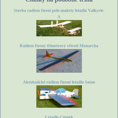
Stavba radiem řízení polo-makety letadla Valkyrie-
A
Rádiem řízený třímetrový větroň Monarcha
Akrobatické rádiem řízené letadlo Satan
Letadlo Cipísek