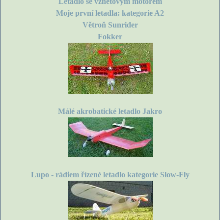
Letadlo se vznětovým motorem
Moje první letadla: kategorie A2
Větroň Sunrider
Fokker
Málé akrobatické letadlo Jakro
Lupo - rádiem řízené letadlo kategorie Slow-Fly